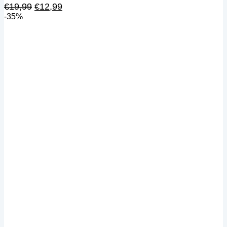
Ursprünglicher
Aktueller
€
19,99
€
12,99
Preis
Preis
-35%
war:
ist:
€19,99
€12,99.