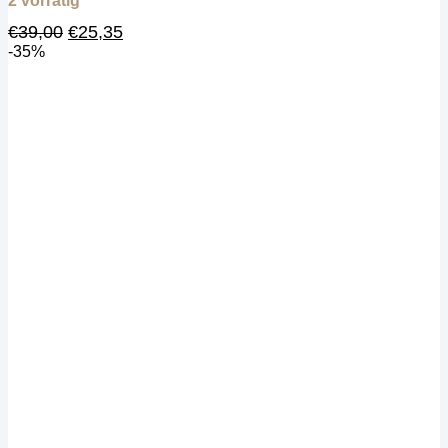
2 vorrätig
Ursprünglicher
Aktueller
€
39,00
€
25,35
Preis
Preis
-35%
war:
ist:
€39,00
€25,35.