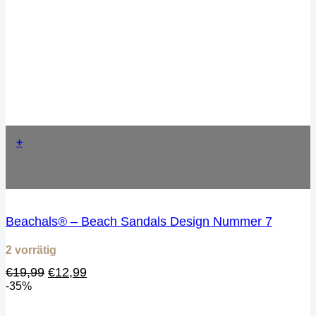
+
Beachals® – Beach Sandals Design Nummer 7
2 vorrätig
Ursprünglicher
Aktueller
€
19,99
€
12,99
Preis
Preis
-35%
war:
ist:
€19,99
€12,99.