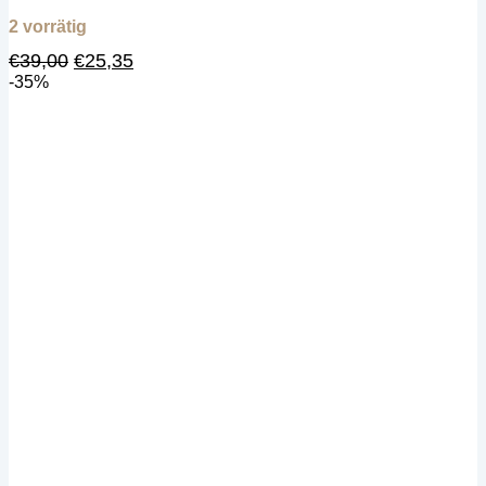
2 vorrätig
Ursprünglicher
Aktueller
€
39,00
€
25,35
Preis
Preis
-35%
war:
ist:
€39,00
€25,35.