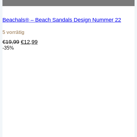
Beachals® – Beach Sandals Design Nummer 22
5 vorrätig
Ursprünglicher
Aktueller
€
19,99
€
12,99
Preis
Preis
-35%
war:
ist:
€19,99
€12,99.