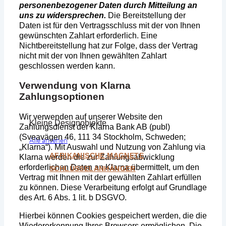
personenbezogener Daten durch Mitteilung an
uns zu widersprechen.
Die Bereitstellung der
Daten ist für den Vertragsschluss mit der von Ihnen
gewünschten Zahlart erforderlich. Eine
Nichtbereitstellung hat zur Folge, dass der Vertrag
nicht mit der von Ihnen gewählten Zahlart
geschlossen werden kann.
Verwendung von Klarna
Zahlungsoptionen
Wir verwenden auf unserer Website den
Kleine Designobjekte
Zahlungsdienst der Klarna Bank AB (publ)
(Sveavägen 46, 111 34 Stockholm, Schweden;
Alle ansehen
„Klarna“). Mit Auswahl und Nutzung von Zahlung via
AFRIKANISCHE MAGNETE
Klarna werden die zur Zahlungsabwicklung
erforderlichen Daten an Klarna übermittelt, um den
SCHLÜSSELANHÄNGER
Vertrag mit Ihnen mit der gewählten Zahlart erfüllen
zu können. Diese Verarbeitung erfolgt auf Grundlage
des Art. 6 Abs. 1 lit. b DSGVO.
Hierbei können Cookies gespeichert werden, die die
Wiedererkennung Ihres Browsers ermöglichen. Die