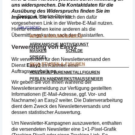
uns widersprechen. Die Kontaktdaten für die
Ausübung des Widerspruchs finden Sie im
Design & Interior-Objekte
Impressum.
Sie können auch den dafür
vorgesehenen Link in der Werbe-E-Mail nutzen.
Alle ansehen
Hierfür entstehen keine anderen als die
Übermittlungskosten nach den Basistarifen.
WAND & RAUMOBJEKTE
AFRIKANISCHE MOTIVE
KUNST
Verwendung von Easy2
MASKEN
SCHILDE
SPIEGEL
Wir verwenden für den Newsletterversand den
SKULPTUREN & FIGUREN
Dienst
Easy2
im Rahmen einer
Auftragsverarbeitung.
HOLZSKULPTUREN
METALLFIGUREN
PERLEN HANDWERK
STRAUSSENEIER
Wir geben die von Ihnen während der
Newsletteranmeldung zur Verfügung gestellten
Informationen (E-Mail-Adresse, ggf. Vor- und
Nachname) an Easy2 weiter. Die Datenverarbeitung
dient dem Zweck des Newsletterversands und
dessen statistischer Auswertung.
Um Newsletter-Kampagnen auszuwerten, enthalten
die versendeten Newsletter eine 1×1-Pixel-Grafik