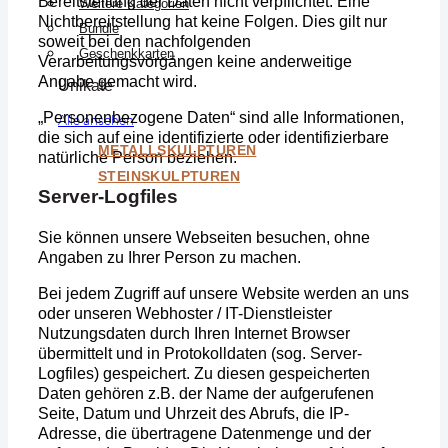
Bereitstellung der Daten nicht verpflichtet. Eine
Weitere Kategorien
Nichtbereitstellung hat keine Folgen. Dies gilt nur
Bundle
soweit bei den nachfolgenden
Geschenkkarten
Verarbeitungsvorgängen keine anderweitige
Angabe gemacht wird.
Unikate
„Personenbezogene Daten“ sind alle Informationen,
Alle ansehen
die sich auf eine identifizierte oder identifizierbare
METALLSKULPTUREN
natürliche Person beziehen.
STEINSKULPTUREN
Server-Logfiles
Sie können unsere Webseiten besuchen, ohne
Angaben zu Ihrer Person zu machen.
Bei jedem Zugriff auf unsere Website werden an uns
oder unseren Webhoster / IT-Dienstleister
Nutzungsdaten durch Ihren Internet Browser
übermittelt und in Protokolldaten (sog. Server-
Logfiles) gespeichert. Zu diesen gespeicherten
Daten gehören z.B. der Name der aufgerufenen
Seite, Datum und Uhrzeit des Abrufs, die IP-
Adresse, die übertragene Datenmenge und der