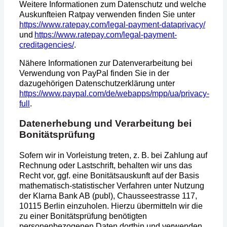
Weitere Informationen zum Datenschutz und welche
Auskunfteien Ratpay verwenden finden Sie unter
https://www.ratepay.com/legal-
payment-dataprivacy/
und
https://www.ratepay.com/legal-payment-
creditagencies/
.
Nähere Informationen zur Datenverarbeitung bei
Verwendung von PayPal finden Sie in der
dazugehörigen Datenschutzerklärung unter
https://www.paypal.com/de/webapps/mpp/ua/privacy-
full
.
Datenerhebung und Verarbeitung bei
Bonitätsprüfung
Sofern wir in Vorleistung treten, z. B. bei Zahlung auf
Rechnung oder Lastschrift, behalten wir uns das
Recht vor, ggf. eine Bonitätsauskunft auf der Basis
mathematisch-statistischer Verfahren unter Nutzung
der Klarna Bank AB (publ), Chausseestrasse 117,
10115 Berlin einzuholen. Hierzu übermitteln wir die
zu einer Bonitätsprüfung benötigten
personenbezogenen Daten dorthin und verwenden