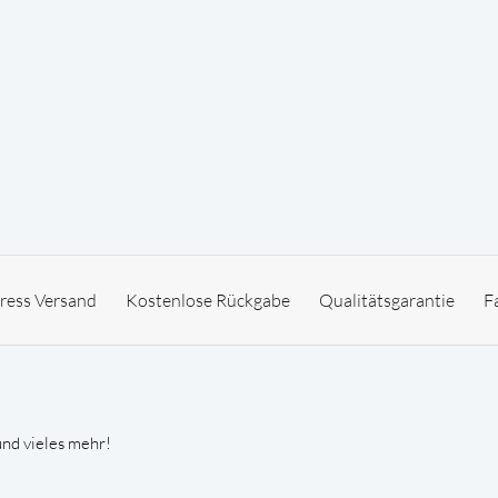
ress Versand
Kostenlose Rückgabe
Qualitätsgarantie
F
und vieles mehr!