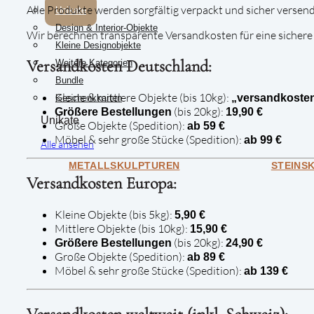
Alle Produkte werden sorgfältig verpackt und sicher versend
Unikate
Design & Interior-Objekte
Wir berechnen transparente Versandkosten für eine sichere 
Kleine Designobjekte
Versandkosten Deutschland:
Weitere Kategorien
Bundle
Kleine & mittlere Objekte (bis 10kg):
„versandkosten
Geschenkkarten
(bis 20kg):
Größere Bestellungen
19,90 €
Unikate
Große Objekte (Spedition):
ab 59 €
Möbel & sehr große Stücke (Spedition):
ab 99 €
Alle ansehen
METALLSKULPTUREN
STEINS
Versandkosten Europa:
Kleine Objekte (bis 5kg):
5,90 €
Mittlere Objekte (bis 10kg):
15,90 €
(bis 20kg):
Größere Bestellungen
24,90 €
Große Objekte (Spedition):
ab 89 €
Möbel & sehr große Stücke (Spedition):
ab 139 €