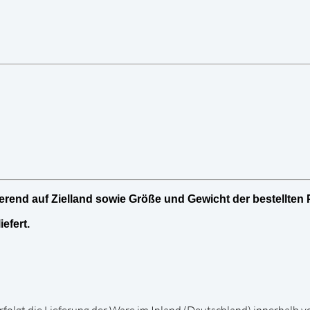
end auf Zielland sowie Größe und Gewicht der bestellten 
efert.
rfolgt die Lieferung der Ware im Inland (Deutschland) innerhalb v