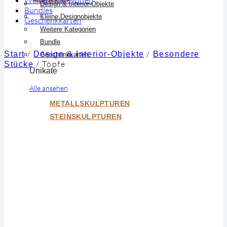
Design & Interior-Objekte
Bundles
Kleine Designobjekte
Geschenkkarten
Weitere Kategorien
Bundle
/
/
Start
Design & Interior-Objekte
Besondere
Geschenkkarten
/
Töpfe
Stücke
Unikate
Alle ansehen
METALLSKULPTUREN
STEINSKULPTUREN