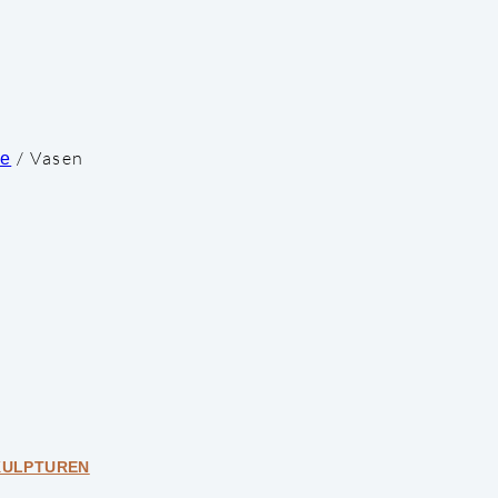
/
Vasen
ke
KULPTUREN