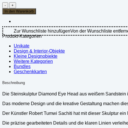
Steinskulptur
"Diamond
In den Warenkorb
Eye
Head"
-
Weßier
Zur Wunschliste hinzufügen
Von der Wunschliste entfern
Sandstein
Produkt-Kategorien
Menge
Unikate
Design & Interior-Objekte
Kleine Designobjekte
Weitere Kategorien
Bundles
Geschenkkarten
Beschreibung
Die Steinskulptur Diamond Eye Head aus weißem Sandstein is
Das moderne Design und die kreative Gestaltung machen die
Der Künstler Robert Tumwi Sachiti hat mit dieser Skulptur ein 
Die präzise gearbeiteten Details und die klaren Linien verleih