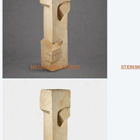
Unikate
Design & Interior-Objekte
Kleine Designobjekte
Weitere Kategorien
Bundle
Geschenkkarten
Unikate
Alle ansehen
METALLSKULPTUREN
STEINS