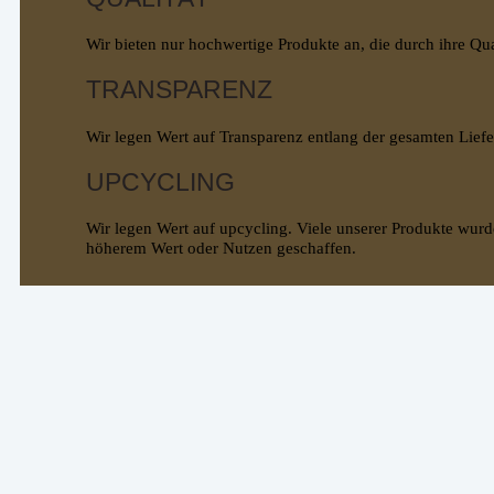
Wir bieten nur hochwertige Produkte an, die durch ihre Qu
TRANSPARENZ
Wir legen Wert auf Transparenz entlang der gesamten Lief
UPCYCLING
Wir legen Wert auf upcycling. Viele unserer Produkte wurd
höherem Wert oder Nutzen geschaffen.