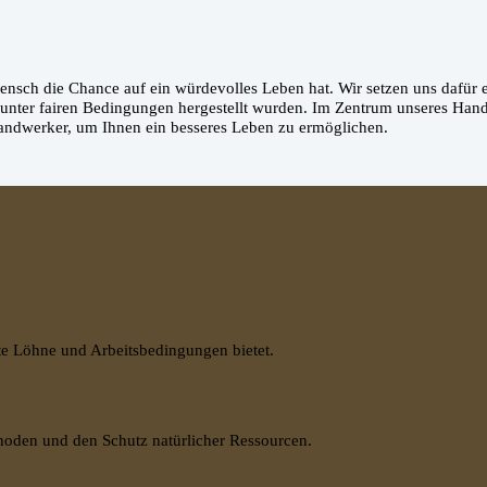
 Mensch die Chance auf ein würdevolles Leben hat. Wir setzen uns dafür e
 unter fairen Bedingungen hergestellt wurden. Im Zentrum unseres Hand
andwerker, um Ihnen ein besseres Leben zu ermöglichen.
te Löhne und Arbeitsbedingungen bietet.
hoden und den Schutz natürlicher Ressourcen.