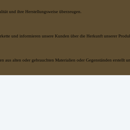
alität und ihre Herstellungsweise überzeugen.
erkette und informieren unsere Kunden über die Herkunft unserer Produ
en aus alten oder gebrauchten Materialien oder Gegenständen erstellt u