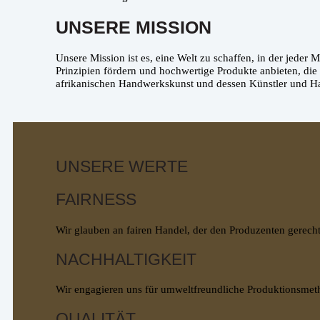
UNSERE MISSION
Unsere Mission ist es, eine Welt zu schaffen, in der jeder
Prinzipien fördern und hochwertige Produkte anbieten, die
afrikanischen Handwerkskunst und dessen Künstler und H
UNSERE WERTE
FAIRNESS
Wir glauben an fairen Handel, der den Produzenten gerech
NACHHALTIGKEIT
Wir engagieren uns für umweltfreundliche Produktionsmet
QUALITÄT