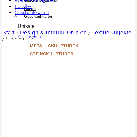
Weitere Kategorien
Bundles
Bundle
Geschenkkarten
Geschenkkarten
Unikate
/
/
Start
Design & Interior-Objekte
Textile Objekte
Alle ansehen
/
Überwürfe
METALLSKULPTUREN
STEINSKULPTUREN