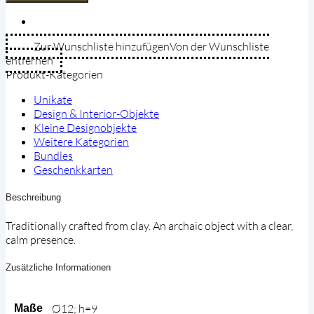
aus
Ton
Menge
Zur Wunschliste hinzufügen
Von der Wunschliste
entfernen
Produkt-Kategorien
Unikate
Design & Interior-Objekte
Kleine Designobjekte
Weitere Kategorien
Bundles
Geschenkkarten
Beschreibung
Traditionally crafted from clay. An archaic object with a clear,
calm presence.
Zusätzliche Informationen
Ø12; h=9
Maße