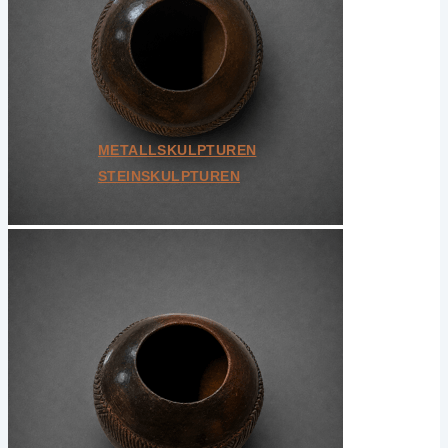
Weitere Kategorien
Bundle
Geschenkkarten
Unikate
Alle ansehen
METALLSKULPTUREN
STEINSKULPTUREN