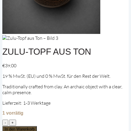
ZULU-TOPF AUS TON
€
39,00
19 % MwSt. (EU) und 0 % MwSt. für den Rest der Welt.
Traditionally crafted from clay. An archaic object with a clear,
calm presence.
Lieferzeit:
1-3 Werktage
1 vorrätig
Zulu-
Topf
In den Warenkorb