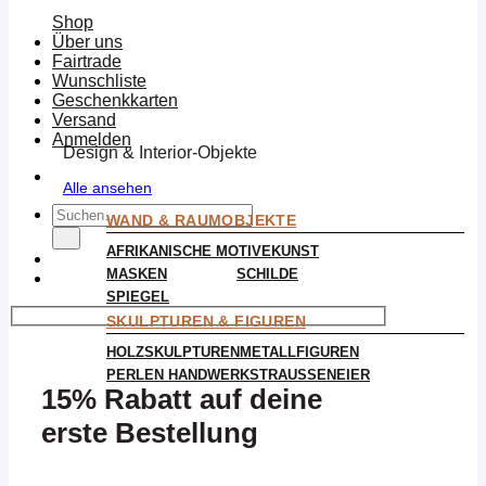
Shop
Über uns
Fairtrade
Wunschliste
Geschenkkarten
Versand
Anmelden
Design & Interior-Objekte
Alle ansehen
Suchen
WAND & RAUMOBJEKTE
nach:
AFRIKANISCHE MOTIVE
KUNST
MASKEN
SCHILDE
SPIEGEL
SKULPTUREN & FIGUREN
HOLZSKULPTUREN
METALLFIGUREN
PERLEN HANDWERK
STRAUSSENEIER
15% Rabatt auf deine
erste Bestellung