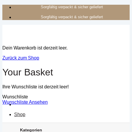
Zum
Authentisches Kunsthandwerk aus Afrika
Inhalt
Authentisches Kunsthandwerk aus Afrika
springen
Dein Warenkorb ist derzeit leer.
Zurück zum Shop
Your Basket
Ihre Wunschliste ist derzeit leer!
Wunschliste
Wunschliste Ansehen
Shop
Kategorien