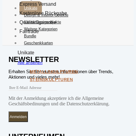
Express Versand
Unikate
Kostenlose Rückgabe
Design & Interior-Objekte
Qualitätsgarantie
Kleine Designobjekte
Weitere Kategorien
Fairtrade
Bundle
Geschenkkarten
Unikate
NEWSLETTER
Alle ansehen
Erhalten Sie die neuesten Informationen über Trends,
METALLSKULPTUREN
Aktionen und vieles mehr!
STEINSKULPTUREN
Mit der Anmeldung akzeptiere ich die Allgemeine
Geschäftsbedinungen und die Datenschutzerklärung.
Anmelden