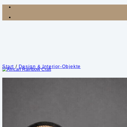
Zum
Inhalt
springen
Start
/
Design & Interior-Objekte
Shop
Kategorien