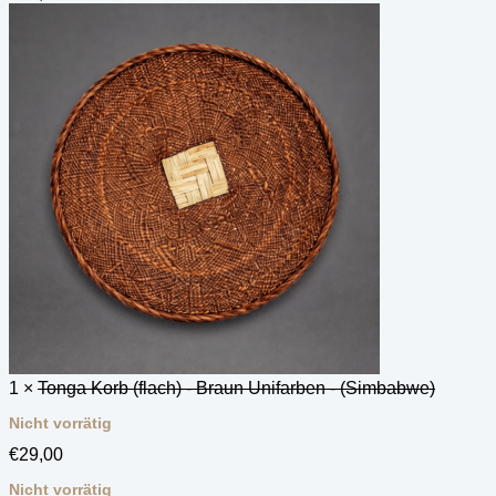
1 ×
Tonga Korb (flach) - Braun Unifarben - (Simbabwe)
Nicht vorrätig
€
29,00
Nicht vorrätig