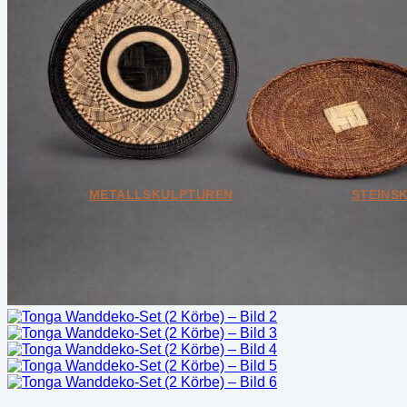
Unikate
Design & Interior-Objekte
Kleine Designobjekte
Weitere Kategorien
Bundle
Geschenkkarten
Unikate
Alle ansehen
METALLSKULPTUREN
STEINS