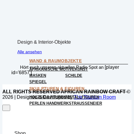
Design & Interior-Objekte
Alle ansehen
WAND & RAUMOBJEKTE
Hört euch unseren aktuellen Radio Spot an
[player
AFRIKANISCHE MOTIVE
KUNST
id='6857']
MASKEN
SCHILDE
SPIEGEL
SKULPTUREN & FIGUREN
ALL RIGHTS RESERVED AFRICAN RAINBOW CRAFT
©
2026 | Designed & Developed by
The Titanium Room
HOLZSKULPTUREN
METALLFIGUREN
PERLEN HANDWERK
STRAUSSENEIER
Shop