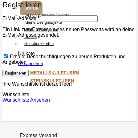
Registrieren
Unikate
Design & Interior-Objekte
Erforderlich
E-Mail-Adresse
*
Kleine Designobjekte
Ein Link zum Erstellen eines neuen Passworts wird an deine
Weitere Kategorien
E-Mail-Adresse gesendet.
Bundle
Geschenkkarten
Unikate
Erhalte Benachrichtigungen zu neuen Produkten und
Angeboten
Alle ansehen
METALLSKULPTUREN
Registrieren
STEINSKULPTUREN
Ihre Wunschliste ist derzeit leer!
Wunschliste
Wunschliste Ansehen
Express Versand