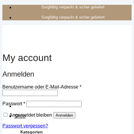
Zum
Authentisches Kunsthandwerk aus Afrika
Inhalt
Authentisches Kunsthandwerk aus Afrika
springen
My account
Anmelden
Erforderlich
Benutzername oder E-Mail-Adresse
*
Erforderlich
Passwort
*
Angemeldet bleiben
Anmelden
Shop
Passwort vergessen?
Kategorien