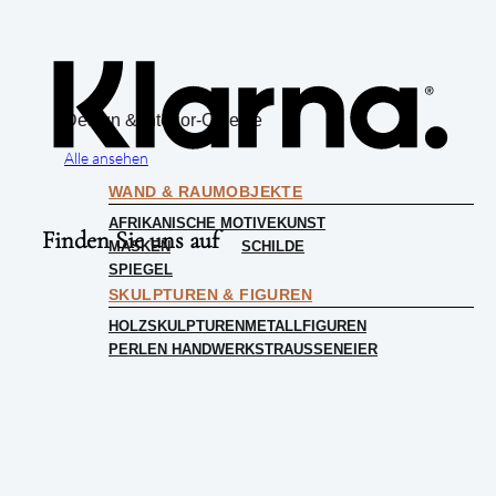
Klarn
Design & Interior-Objekte
Alle ansehen
WAND & RAUMOBJEKTE
AFRIKANISCHE MOTIVE
KUNST
Finden Sie uns auf
MASKEN
SCHILDE
SPIEGEL
SKULPTUREN & FIGUREN
HOLZSKULPTUREN
METALLFIGUREN
PERLEN HANDWERK
STRAUSSENEIER