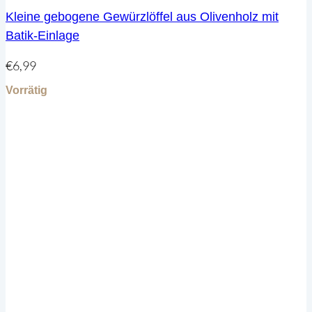
Varianten
Kleine gebogene Gewürzlöffel aus Olivenholz mit
auf.
Batik-Einlage
Die
Optionen
können
€
6,99
auf
Vorrätig
der
Produktseite
gewählt
werden