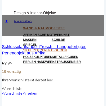
Design & Interior-Objekte
+
Alle ansehen
WAND & RAUMOBJEKTE
AFRIKANISCHE MOTIVE
KUNST
MASKEN
SCHILDE
SPIEGEL
Schlüsselanhänger Frosch – handgefertigtes
SKULPTUREN & FIGUREN
Perlenobjekt aus Afrika
HOLZSKULPTUREN
METALLFIGUREN
PERLEN HANDWERK
STRAUSSENEIER
€
9,99
10 vorrätig
Ihre Wunschliste ist derzeit leer!
Wunschliste
Wunschliste Ansehen