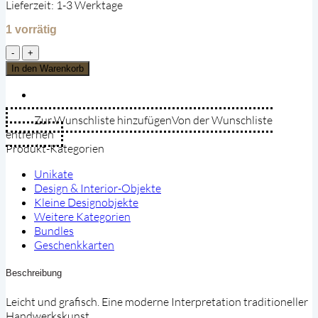
Lieferzeit:
1-3 Werktage
1 vorrätig
Elefant
—
In den Warenkorb
Drahtskulptur
(Grün)
Menge
Zur Wunschliste hinzufügen
Von der Wunschliste
entfernen
Produkt-Kategorien
Unikate
Design & Interior-Objekte
Kleine Designobjekte
Weitere Kategorien
Bundles
Geschenkkarten
Beschreibung
Leicht und grafisch. Eine moderne Interpretation traditioneller
Handwerkskunst.