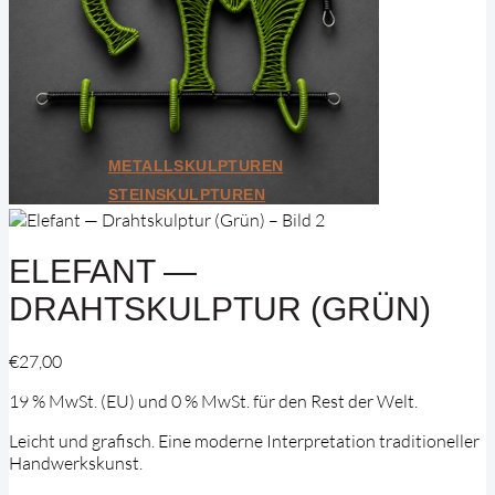
Weitere Kategorien
Bundle
Geschenkkarten
Unikate
Alle ansehen
METALLSKULPTUREN
STEINSKULPTUREN
ELEFANT —
DRAHTSKULPTUR (GRÜN)
€
27,00
19 % MwSt. (EU) und 0 % MwSt. für den Rest der Welt.
Leicht und grafisch. Eine moderne Interpretation traditioneller
Handwerkskunst.