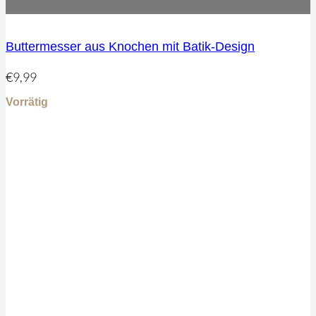
weist
mehrere
Varianten
Buttermesser aus Knochen mit Batik-Design
auf.
Die
€
9,99
Optionen
können
Vorrätig
auf
der
Produktseite
gewählt
werden