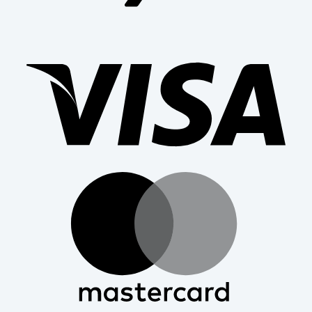
Visa
Mast
Bank