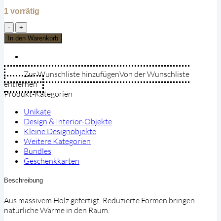
1 vorrätig
Elefant
mit
In den Warenkorb
gehobenen
Rüssel
—
Zur Wunschliste hinzufügen
Von der Wunschliste
Handgeschnitztes
entfernen
Holz
Produkt-Kategorien
Menge
Unikate
Design & Interior-Objekte
Kleine Designobjekte
Weitere Kategorien
Bundles
Geschenkkarten
Beschreibung
Aus massivem Holz gefertigt. Reduzierte Formen bringen
natürliche Wärme in den Raum.