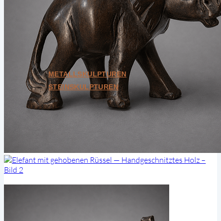
Weitere Kategorien
Bundle
Geschenkkarten
Unikate
Alle ansehen
METALLSKULPTUREN
STEINSKULPTUREN