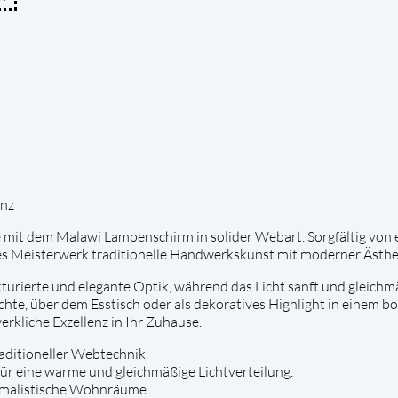
anz
e mit dem Malawi Lampenschirm in solider Webart. Sorgfältig vo
es Meisterwerk traditionelle Handwerkskunst mit moderner Ästhe
urierte und elegante Optik, während das Licht sanft und gleichmä
hte, über dem Esstisch oder als dekoratives Highlight in einem boh
rkliche Exzellenz in Ihr Zuhause.
raditioneller Webtechnik.
für eine warme und gleichmäßige Lichtverteilung.
inimalistische Wohnräume.