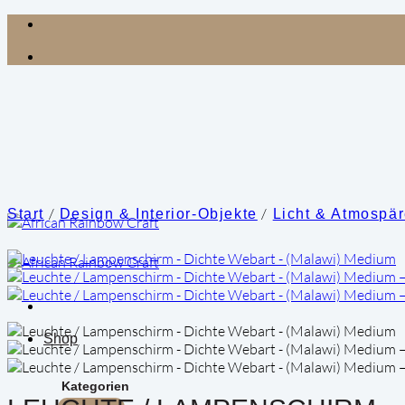
Zum
Inhalt
springen
/
/
Start
Design & Interior-Objekte
Licht & Atmospä
Shop
Kategorien