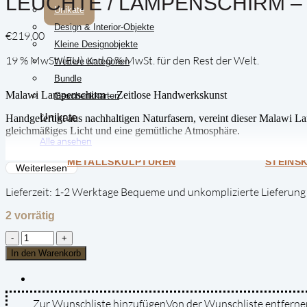
LEUCHTE / LAMPENSCHIRM –
Unikate
Design & Interior-Objekte
€
219,00
Kleine Designobjekte
19 % MwSt. (EU) und 0 % MwSt. für den Rest der Welt.
Weitere Kategorien
Bundle
Malawi Lampenschirm – Zeitlose Handwerkskunst
Geschenkkarten
Unikate
Handgefertigt aus nachhaltigen Naturfasern, vereint dieser Malawi La
gleichmäßiges Licht und eine gemütliche Atmosphäre.
Alle ansehen
✨ Nachhaltig & handgefertigt
METALLSKULPTUREN
STEINS
💡 Weiches, harmonisches Licht
Weiterlesen
🏡 Vielseitig & stilvoll
Lieferzeit:
1-2 Werktage Bequeme und unkomplizierte Lieferung
Bringen Sie malawische Handwerkskunst in Ihr Zuhause!
2 vorrätig
Leuchte
/
In den Warenkorb
Lampenschirm
-
Dichte
Zur Wunschliste hinzufügen
Von der Wunschliste entferne
Webart