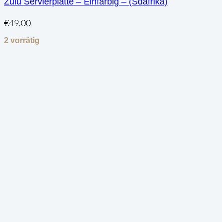
Zulu Servierplatte – Einfarbig – (Sdafrika)
€
49,00
2 vorrätig