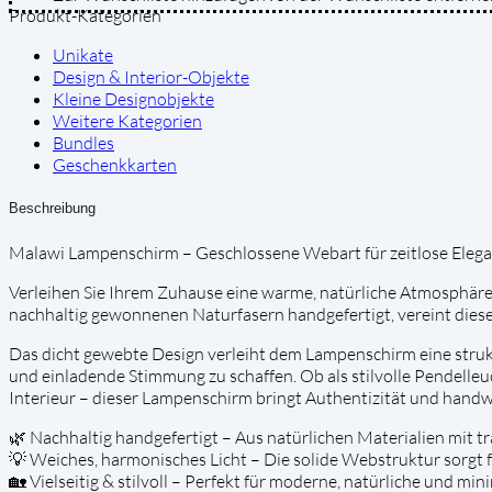
Produkt-Kategorien
-
(Malawi)
Unikate
Medium
Design & Interior-Objekte
Menge
Kleine Designobjekte
Weitere Kategorien
Bundles
Geschenkkarten
Beschreibung
Malawi Lampenschirm – Geschlossene Webart für zeitlose Eleg
Verleihen Sie Ihrem Zuhause eine warme, natürliche Atmosphär
nachhaltig gewonnenen Naturfasern handgefertigt, vereint dies
Das dicht gewebte Design verleiht dem Lampenschirm eine strukt
und einladende Stimmung zu schaffen. Ob als stilvolle Pendelleuc
Interieur – dieser Lampenschirm bringt Authentizität und handwe
🌿 Nachhaltig handgefertigt – Aus natürlichen Materialien mit t
💡 Weiches, harmonisches Licht – Die solide Webstruktur sorgt 
🏡 Vielseitig & stilvoll – Perfekt für moderne, natürliche und m