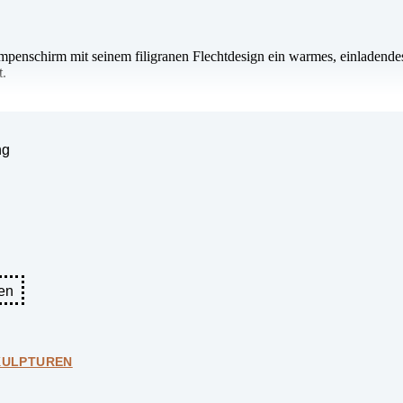
penschirm mit seinem filigranen Flechtdesign ein warmes, einladendes
t.
ng
tück.
en
KULPTUREN