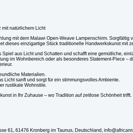
it natürlichem Licht
ahlung mit dem Malawi Open-Weave Lampenschirm. Sorgfältig 
 dieses einzigartige Stück traditionelle Handwerkskunst mit z
des Spiel aus Licht und Schatten und schafft eine gemütliche, 
chtung im Wohnbereich oder als besonderes Statement-Piece – d
erieur.
eundliche Materialien.
das Licht sanft und sorgt für ein stimmungsvolles Ambiente.
der rustikale Wohnstile.
st in Ihr Zuhause – wo Tradition auf zeitlose Schönheit trifft.
rasse 61, 61476 Kronberg im Taunus, Deutschland, info@african