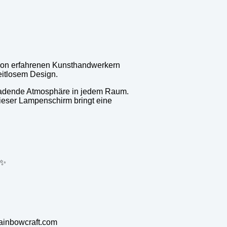
von erfahrenen Kunsthandwerkern
eitlosem Design.
einladende Atmosphäre in jedem Raum.
ieser Lampenschirm bringt eine
 ✨
rainbowcraft.com