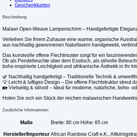
Geschenkkarten
Beschreibung
Malawi Open-Weave Lampenschirm – Handgefertigte Eleganz m
Verleihen Sie Ihrem Zuhause eine warme, organische Ausstr
aus nachhaltig gewonnenen Naturfasern handgewebt, verbindet
Das kunstvolle offene Flechtmuster sorgt für ein faszinieren
Ob als Pendelleuchte über dem Esstisch, als stilvolle Beleu
boho-inspirierte Leichtigkeit und afrikanische Ästhetik in Ihr Int
🌿 Nachhaltig handgefertigt – Traditionelle Technik & umweltfr
💡 Leicht & luftiges Design – Die offene Flechtstruktur streut 
🏡 Vielseitig & stilvoll – Ideal für moderne, natürliche, boho- o
Holen Sie sich ein Stück der reichen malawischen Handwerkskun
Zusätzliche Informationen
Maße
Breite: 80 cm Höhe: 65 cm
Hersteller/Importeur
African Rainbow Craft e.K., Altkönigst