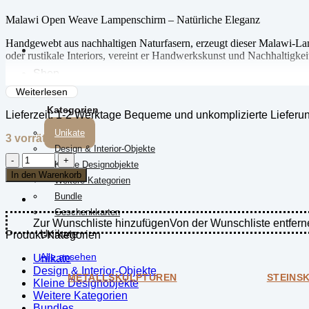
Malawi Open Weave Lampenschirm – Natürliche Eleganz
Handgewebt aus nachhaltigen Naturfasern, erzeugt dieser Malawi-Lam
oder rustikale Interiors, vereint er Handwerkskunst und Nachhaltigkei
Shop
✨ Handgefertigt & Umweltfreundlich
💡 Leichtes & Luftiges Design
Weiterlesen
🏡 Vielseitig & Stilvoll
Kategorien
Lieferzeit:
1-2 Werktage Bequeme und unkomplizierte Lieferu
Bringen Sie afrikanische Kunst in Ihr Zuhause mit diesem zeitlosen S
Unikate
3 vorrätig
Design & Interior-Objekte
Leuchte
Kleine Designobjekte
/
In den Warenkorb
Weitere Kategorien
Lampenschirm
-
Bundle
Offene
Geschenkkarten
Webart
Zur Wunschliste hinzufügen
Von der Wunschliste entfern
-
Unikate
Produkt-Kategorien
Blumenförmig
Alle ansehen
-
Unikate
(Malawi)
Design & Interior-Objekte
METALLSKULPTUREN
STEINS
Menge
Kleine Designobjekte
Weitere Kategorien
Bundles