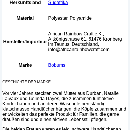
Herkunftsland
Südafrika
Material
Polyester, Polyamide
African Rainbow Craft e.K.,
Altkönigstrasse 61, 61476 Kronberg
Hersteller/Importeur
im Taunus, Deutschland,
info@africanrainbowcraft.com
Marke
Bobums
GESCHICHTE DER MARKE
Vor vier Jahren steckten zwei Mütter aus Durban, Natalie
Laivaux und Belinda Hayes, die zusammen fünf aktive
Kinder haben und an deren Wäscheleinen ständig
klatschnasse Handtücher hängen, die Köpfe zusammen und
entwickelten das perfekte Produkt für Familien, die gerne
draußen sind und einen aktiven Lebensstil pflegen.
Die beiden Frauen waren es leid, schwere Handtücher an