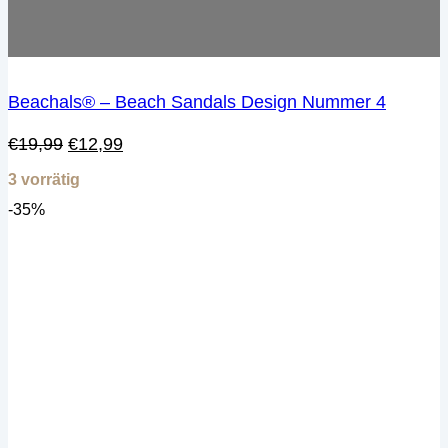
Beachals® – Beach Sandals Design Nummer 4
Ursprünglicher
Aktueller
€
19,99
€
12,99
Preis
Preis
3 vorrätig
war:
ist:
€19,99
€12,99.
-35%