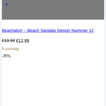
+
Beachals® – Beach Sandals Design Nummer 12
Ursprünglicher
Aktueller
€
19,99
€
12,99
Preis
Preis
5 vorrätig
war:
ist:
€19,99
€12,99.
-35%