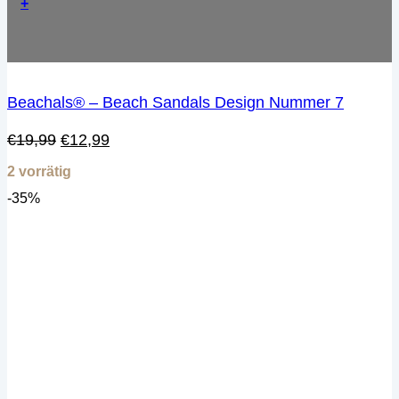
+
Beachals® – Beach Sandals Design Nummer 7
Ursprünglicher
Aktueller
€
19,99
€
12,99
Preis
Preis
2 vorrätig
war:
ist:
€19,99
€12,99.
-35%