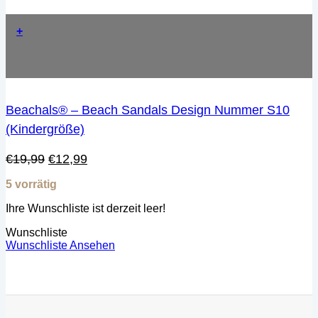
+
Beachals® – Beach Sandals Design Nummer S10
(Kindergröße)
Ursprünglicher
Aktueller
€
19,99
€
12,99
Preis
Preis
5 vorrätig
war:
ist:
€19,99
€12,99.
Ihre Wunschliste ist derzeit leer!
Wunschliste
Wunschliste Ansehen