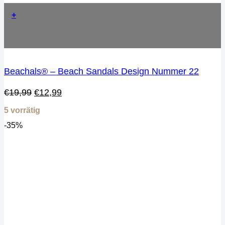
+
Beachals® – Beach Sandals Design Nummer 22
Ursprünglicher
Aktueller
€
19,99
€
12,99
Preis
Preis
5 vorrätig
war:
ist:
€19,99
€12,99.
-35%