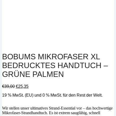
BOBUMS MIKROFASER XL
BEDRUCKTES HANDTUCH –
GRÜNE PALMEN
Ursprünglicher
Aktueller
€
39,00
€
25,35
Preis
Preis
19 % MwSt. (EU) und 0 % MwSt. für den Rest der Welt.
war:
ist:
€39,00
€25,35.
Wir stellen unser ultimatives Strand-Essential vor – das hochwertige
Mikrofaser-Strandhandtuch. Es ist extrem saugfähig, schnell