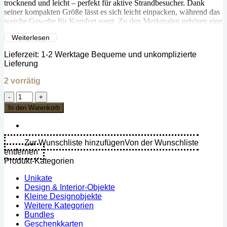
trocknend und leicht – perfekt für aktive Strandbesucher. Dank
seiner kompakten Größe lässt es sich leicht einpacken, während das
weiche Gewebe für Komfort sorgt. Zu den Merkmalen gehören eine
Kapuze mit Reißverschluss/eine Zubehörtasche zur Befestigung auf
Weiterlesen
Autositzen und zur Aufbewahrung von Wertsachen,
Sandbeständigkeit, hohe Saugfähigkeit, schnelles Trocknen und
Lieferzeit:
1-2 Werktage Bequeme und unkomplizierte
Maschinenwaschbarkeit. Es besteht aus 88% Polyester/12%
Lieferung
Polyamid und ist zu 100% recycelt. Genießen Sie Komfort und
Luxus mit unserem Premium-Handtuch!
2 vorrätig
Bobums
Mikrofaser
In den Warenkorb
XL
Bedrucktes
Handtuch
-
Zur Wunschliste hinzufügen
Von der Wunschliste
Grüne
entfernen
Palmen
Produkt-Kategorien
Menge
Unikate
Design & Interior-Objekte
Kleine Designobjekte
Weitere Kategorien
Bundles
Geschenkkarten