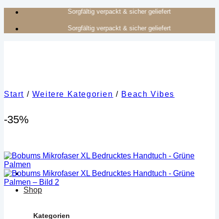
Zum
Authentisches Kunsthandwerk aus Afrika
Inhalt
Authentisches Kunsthandwerk aus Afrika
springen
Start
/
Weitere Kategorien
/
Beach Vibes
-35%
Shop
Kategorien