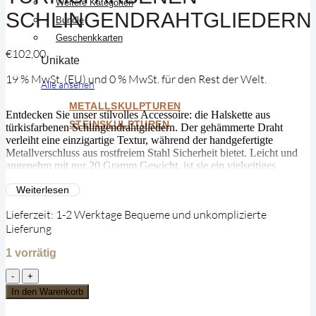
Weitere Kategorien
SCHLINGENDRAHTGLIEDERN
Bundle
Geschenkkarten
€
102,00
Unikate
19 % MwSt. (EU) und 0 % MwSt. für den Rest der Welt.
Alle ansehen
METALLSKULPTUREN
Entdecken Sie unser stilvolles Accessoire: die Halskette aus
STEINSKULPTUREN
türkisfarbenen Schlingendrahtgliedern. Der gehämmerte Draht
verleiht eine einzigartige Textur, während der handgefertigte
Metallverschluss aus rostfreiem Stahl Sicherheit bietet. Leicht und
angenehm mit nur 20 Gramm Gewicht, ist sie ein vielseitiges
Statement für Ihr individuelles Stilbewusstsein.
Weiterlesen
Lieferzeit:
1-2 Werktage Bequeme und unkomplizierte
Lieferung
1 vorrätig
Mulberry
Mongoose
In den Warenkorb
-