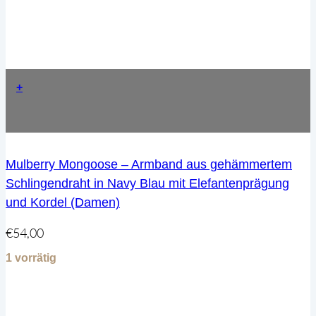
+
Mulberry Mongoose – Armband aus gehämmertem
Schlingendraht in Navy Blau mit Elefantenprägung
und Kordel (Damen)
€
54,00
1 vorrätig