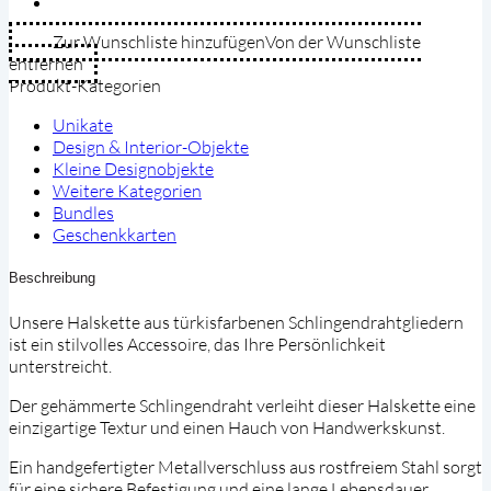
Halskette
aus
Zur Wunschliste hinzufügen
Von der Wunschliste
Türkisfarbenen
entfernen
Schlingendrahtgliedern
Produkt-Kategorien
Menge
Unikate
Design & Interior-Objekte
Kleine Designobjekte
Weitere Kategorien
Bundles
Geschenkkarten
Beschreibung
Unsere Halskette aus türkisfarbenen Schlingendrahtgliedern
ist ein stilvolles Accessoire, das Ihre Persönlichkeit
unterstreicht.
Der gehämmerte Schlingendraht verleiht dieser Halskette eine
einzigartige Textur und einen Hauch von Handwerkskunst.
Ein handgefertigter Metallverschluss aus rostfreiem Stahl sorgt
für eine sichere Befestigung und eine lange Lebensdauer.