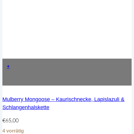
+
Mulberry Mongoose – Kaurischnecke, Lapislazuli &
Schlangenhalskette
€
65,00
4 vorrätig