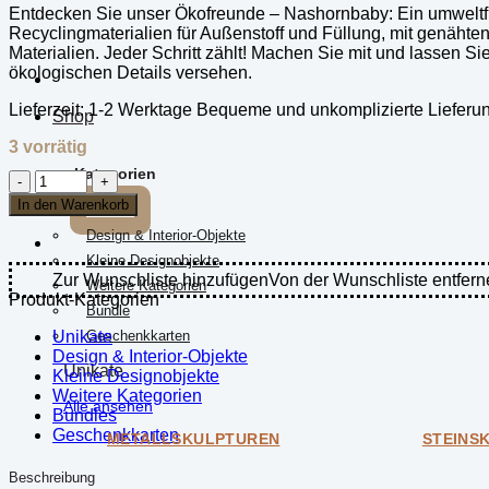
Entdecken Sie unser Ökofreunde – Nashornbaby: Ein umweltfreu
Recyclingmaterialien für Außenstoff und Füllung, mit genäht
Materialien. Jeder Schritt zählt! Machen Sie mit und lassen Sie
ökologischen Details versehen.
Lieferzeit:
1-2 Werktage Bequeme und unkomplizierte Lieferu
Shop
3 vorrätig
Kategorien
Ökofreunde
-
In den Warenkorb
Unikate
Nashornbaby
Design & Interior-Objekte
Menge
Kleine Designobjekte
Zur Wunschliste hinzufügen
Von der Wunschliste entfern
Weitere Kategorien
Produkt-Kategorien
Bundle
Unikate
Geschenkkarten
Design & Interior-Objekte
Unikate
Kleine Designobjekte
Weitere Kategorien
Alle ansehen
Bundles
Geschenkkarten
METALLSKULPTUREN
STEINS
Beschreibung