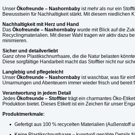
Unser
Ökofreunde – Nashornbaby
ist mehr als nur ein Stoff
Bewusstsein für Nachhaltigkeit stärkt. Mit diesem niedlichen K
Nachhaltigkeit mit Herz und Hand
Das
Ökofreunde – Nashornbaby
wurde mit Blick auf die Zuk
Recyclingmaterialien. Mit dieser Wahl tragen wir aktiv dazu 
minimieren.
Sicher und detailverliebt
Ganz ohne Plastikschnurrhaare, die die Natur belasten könnt
Diese sorgfältige Handarbeit macht das Stofftier nicht nur sic
Langlebig und pflegeleicht
Unser
Ökofreunde – Nashornbaby
ist waschbar, was für ein
Umarmungen und Abenteuern immer wieder frisch und bereit fü
Verantwortung in jedem Detail
Jedes
Ökofreunde – Stofftier
trägt ein charmantes Öko-Etiket
Produktion bietet. Dieses Etikett ist ein Zeichen für unser 
Produktmerkmale:
Gefertigt aus 100 % recycelten Materialien (Außenstoff 
Keine Plastikschnurrhaare – kunstvoll genähte Details f