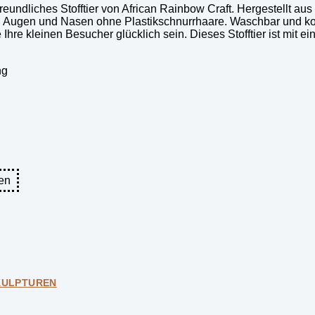
ndliches Stofftier von African Rainbow Craft. Hergestellt aus 
en Augen und Nasen ohne Plastikschnurrhaare. Waschbar und kom
 Ihre kleinen Besucher glücklich sein. Dieses Stofftier ist mit 
ng
en
KULPTUREN