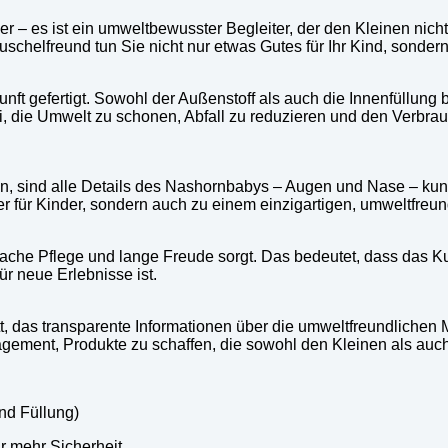
tier – es ist ein umweltbewusster Begleiter, der den Kleinen nic
uschelfreund tun Sie nicht nur etwas Gutes für Ihr Kind, sonder
unft gefertigt. Sowohl der Außenstoff als auch die Innenfüllung 
bei, die Umwelt zu schonen, Abfall zu reduzieren und den Verb
en, sind alle Details des Nashornbabys – Augen und Nase – kun
her für Kinder, sondern auch zu einem einzigartigen, umweltfreu
fache Pflege und lange Freude sorgt. Das bedeutet, dass das K
r neue Erlebnisse ist.
t, das transparente Informationen über die umweltfreundlichen 
Engagement, Produkte zu schaffen, die sowohl den Kleinen als a
und Füllung)
ür mehr Sicherheit