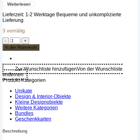
Weiterlesen
🌿 Handgefertigt & authentisch
Lieferzeit:
1-2 Werktage Bequeme und unkomplizierte
🎨 Kulturelles Erbe in Farbe & Form
Lieferung
🤲 Unterstützt lokale Kunsthandwerker
3 vorrätig
Tragen Sie ein Stück kamerunischer Tradition und setzen Sie ein
Statement!
Reif
bestickt
In den Warenkorb
mit
Perlen
&
Kaurimuscheln
Zur Wunschliste hinzufügen
Von der Wunschliste
–
entfernen
Nachtblau
Produkt-Kategorien
–
(Kamerun)
Unikate
Menge
Design & Interior-Objekte
Kleine Designobjekte
Weitere Kategorien
Bundles
Geschenkkarten
Beschreibung