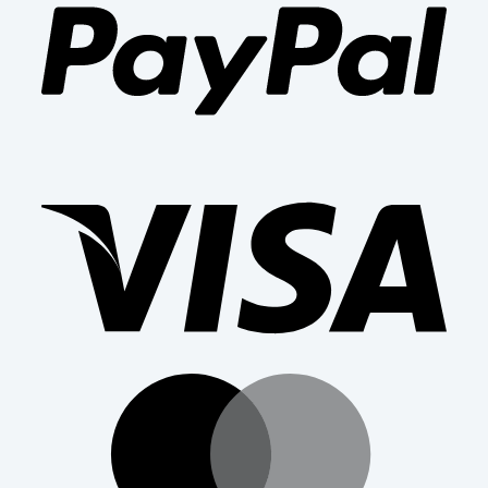
Visa
Mast