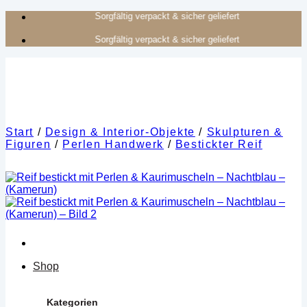
Zum
Authentisches Kunsthandwerk aus Afrika
Inhalt
Authentisches Kunsthandwerk aus Afrika
springen
Start
/
Design & Interior-Objekte
/
Skulpturen &
Figuren
/
Perlen Handwerk
/
Bestickter Reif
Shop
Kategorien