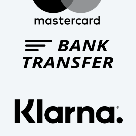
Bank
Trans
Klar