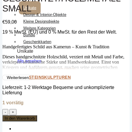
SMALL
Unikate
Design & Interior-Objekte
Kleine Designobjekte
€
59,00
Weitere Kategorien
19 % MwSt. (EU) und 0 % MwSt. für den Rest der Welt.
Bundle
Geschenkkarten
Handgefertigtes Schild aus Kamerun – Kunst & Tradition
Unikate
Dieses handgeschnitzte Holzschild, verziert mit Metall und Farbe,
Alle ansehen
verkörpert afrikanische Stärke und Handwerkskunst. Einst von
Kriegern und Anführern genutzt, machen seine geometrischen
METALLSKULPTUREN
Muster und reichen Texturen es zu einem beeindruckenden
STEINSKULPTUREN
Weiterlesen
Wandobjekt oder Sammlerstück.
Lieferzeit:
1-2 Werktage Bequeme und unkomplizierte
🏡 Ausdrucksstarke Dekoration
Lieferung
🌿 Handgefertigt & einzigartig
🎨 Symbol für Tradition & Kunst
1 vorrätig
Holen Sie sich ein Stück kamerunisches Erbe und bringen Sie
Rundschild
Geschichte in Ihr Zuhause!
-
In den Warenkorb
Sich
kreuzende