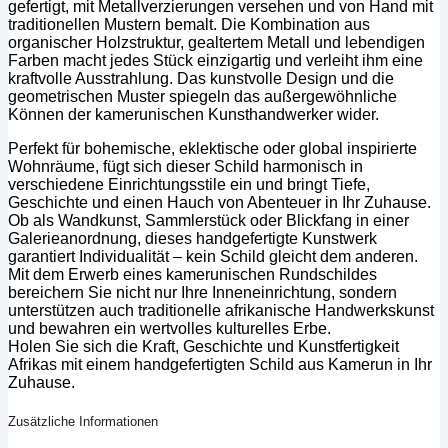
gefertigt, mit Metallverzierungen versehen und von Hand mit
traditionellen Mustern bemalt. Die Kombination aus
organischer Holzstruktur, gealtertem Metall und lebendigen
Farben macht jedes Stück einzigartig und verleiht ihm eine
kraftvolle Ausstrahlung. Das kunstvolle Design und die
geometrischen Muster spiegeln das außergewöhnliche
Können der kamerunischen Kunsthandwerker wider.
Perfekt für bohemische, eklektische oder global inspirierte
Wohnräume, fügt sich dieser Schild harmonisch in
verschiedene Einrichtungsstile ein und bringt Tiefe,
Geschichte und einen Hauch von Abenteuer in Ihr Zuhause.
Ob als Wandkunst, Sammlerstück oder Blickfang in einer
Galerieanordnung, dieses handgefertigte Kunstwerk
garantiert Individualität – kein Schild gleicht dem anderen.
Mit dem Erwerb eines kamerunischen Rundschildes
bereichern Sie nicht nur Ihre Inneneinrichtung, sondern
unterstützen auch traditionelle afrikanische Handwerkskunst
und bewahren ein wertvolles kulturelles Erbe.
Holen Sie sich die Kraft, Geschichte und Kunstfertigkeit
Afrikas mit einem handgefertigten Schild aus Kamerun in Ihr
Zuhause.
Zusätzliche Informationen