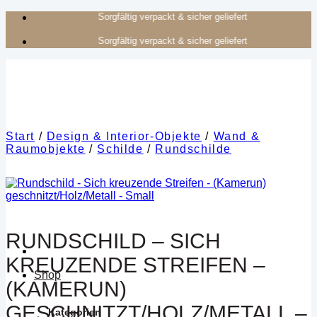
Zum
Authentisches Kunsthandwerk aus Afrika
Inhalt
Authentisches Kunsthandwerk aus Afrika
springen
Start
/
Design & Interior-Objekte
/
Wand &
Raumobjekte
/
Schilde
/
Rundschilde
RUNDSCHILD – SICH
KREUZENDE STREIFEN –
Shop
(KAMERUN)
GESCHNITZT/HOLZ/METALL –
Kategorien