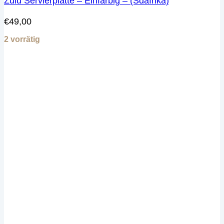
Zulu Servierplatte – Einfarbig – (Sdafrika)
€
49,00
2 vorrätig