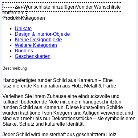
Streifen
-
Zur Wunschliste hinzufügen
Von der Wunschliste
(Kamerun)
entfernen
geschnitzt/Holz/Metall
Produkt-Kategorien
-
Small
Unikate
Menge
Design & Interior-Objekte
Kleine Designobjekte
Weitere Kategorien
Bundles
Geschenkkarten
Beschreibung
Handgefertigter runder Schild aus Kamerun – Eine
faszinierende Kombination aus Holz, Metall & Farbe
Verleihen Sie Ihrem Zuhause eine eindrucksvolle und
kulturell bedeutende Note mit einem handgeschnitzten
runden Schild aus Kamerun. Diese kunstvollen Schilde
wurden traditionell von Kriegern und Adligen verwendet und
sind weit mehr als nur Dekorationsstücke – sie symbolisieren
Stärke, Schutz und kulturelle Identität.
Jeder Schild wird meisterhaft aus geschnitztem Holz