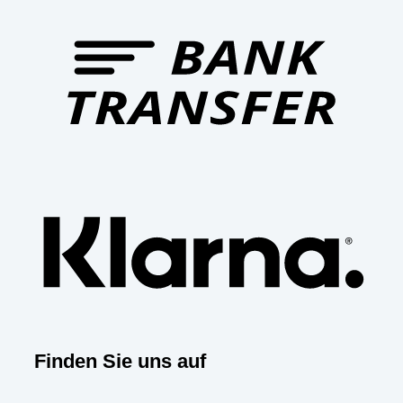
Bank
Trans
Klar
Finden Sie uns auf