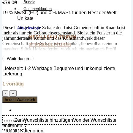
Bundle
€
79,00
Geschenkkarten
19 % MwSt. (EU) und 0 % MwSt. für den Rest der Welt.
Unikate
Diese handgefertigte Schale der Tutsi-Gemeinschaft in Ruanda ist
Alle ansehen
mehr als nur ein Gebrauchsgegenstand. Sie ist ein Fenster in die
METALLSKULPTUREN
jahrhundertealte Kultur und das Kunsthandwerk dieser
Gemeinschaft. Jede Schale ist ein Unikat, liebevoll aus einem
STEINSKULPTUREN
massiven Stück Holz gefertigt, wodurch ein markantes Profil
entsteht, das traditionelle Handwerkskunst mit modernem Design
Weiterlesen
vereint. Hinter ihrer Schönheit verbirgt sich eine Geschichte, die
erzählt werden will – eine Geschichte von Talent, Tradition und
Lieferzeit:
1-2 Werktage Bequeme und unkomplizierte
Handwerkskunst, die von Generation zu Generation weitergegeben
Lieferung
wurde. Bringen Sie mit dieser einzigartigen Schale ein Stück
afrikanischer Geschichte und Kunsthandwerk in Ihr Zuhause und
1 vorrätig
lassen Sie sich von ihrer Schönheit und Einzigartigkeit verzaubern.
Tutsi
Holzschale
In den Warenkorb
-
Ellipsenform
-
(Ruanda)
Zur Wunschliste hinzufügen
Von der Wunschliste
Menge
entfernen
Produkt-Kategorien