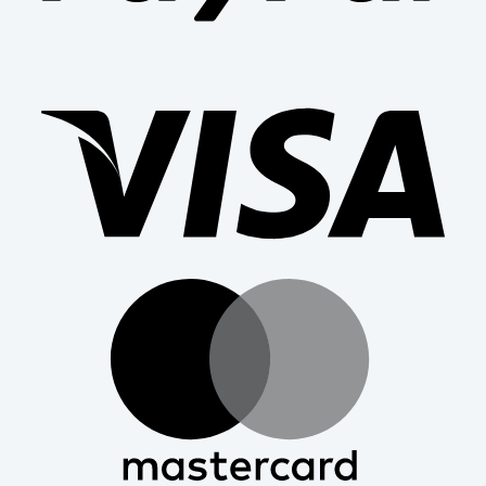
Visa
Mast