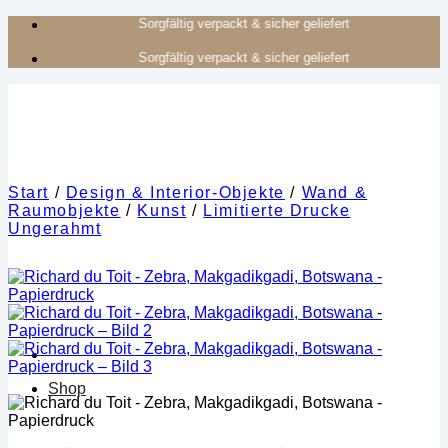
Zum
Authentisches Kunsthandwerk aus Afrika
Inhalt
Authentisches Kunsthandwerk aus Afrika
springen
Start
/
Design & Interior-Objekte
/
Wand &
Raumobjekte
/
Kunst
/
Limitierte Drucke
Ungerahmt
Shop
Kategorien