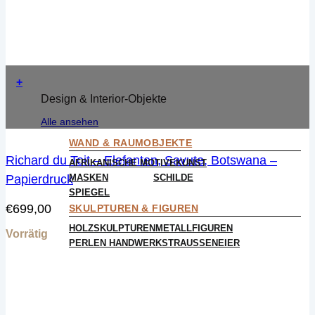
+
Design & Interior-Objekte
Alle ansehen
WAND & RAUMOBJEKTE
Richard du Toit – Elefanten, Savute, Botswana –
AFRIKANISCHE MOTIVE
KUNST
MASKEN
SCHILDE
Papierdruck
SPIEGEL
€
699,00
SKULPTUREN & FIGUREN
HOLZSKULPTUREN
METALLFIGUREN
Vorrätig
PERLEN HANDWERK
STRAUSSENEIER