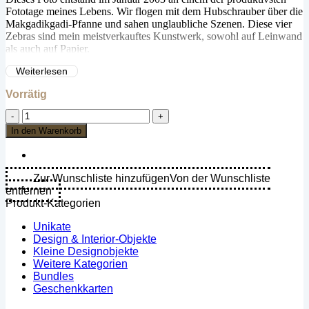
Fototage meines Lebens. Wir flogen mit dem Hubschrauber über die
Makgadikgadi-Pfanne und sahen unglaubliche Szenen. Diese vier
Zebras sind mein meistverkauftes Kunstwerk, sowohl auf Leinwand
als auch auf Papier.
Weiterlesen
Fotografiert auf Fujichrome Velvia 50 ISO Diafilm.
Vorrätig
Der Druck ist persönlich von Richard beschriftet, signiert und
nummeriert in einer limitierten Auflage von 125 Exemplaren.
Richard
du
Es wird nur der Druck auf Papier verkauft ohne Rahmen!
In den Warenkorb
Toit
-
Zebra,
Makgadikgadi,
Zur Wunschliste hinzufügen
Von der Wunschliste
Botswana
entfernen
-
Produkt-Kategorien
Papierdruck
Menge
Unikate
Design & Interior-Objekte
Kleine Designobjekte
Weitere Kategorien
Bundles
Geschenkkarten