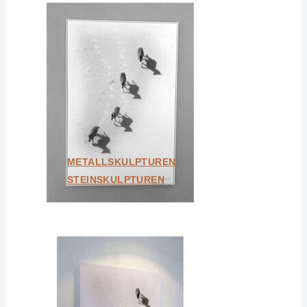
Unikate
Design & Interior-Objekte
Kleine Designobjekte
Weitere Kategorien
Bundle
Geschenkkarten
Unikate
Alle ansehen
METALLSKULPTUREN
STEINSKULPTUREN