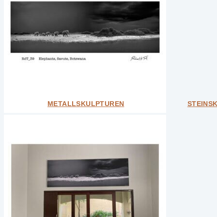
Unikate
Design & Interior-Objekte
Kleine Designobjekte
Weitere Kategorien
Bundle
Geschenkkarten
Unikate
Alle ansehen
METALLSKULPTUREN
STEINS