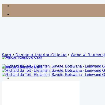
Zum
Inhalt
springen
Start
/
Design & Interior-Objekte
/
Wand & Raumobj
Shop
Kategorien