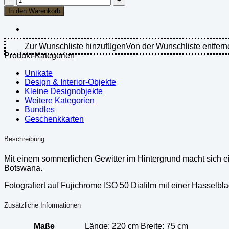
du
In den Warenkorb
Toit
-
Elefanten,
Savute,
Zur Wunschliste hinzufügen
Von der Wunschliste entfern
Botswana
Produkt-Kategorien
-
Leinwand
Unikate
Groß
Design & Interior-Objekte
Menge
Kleine Designobjekte
Weitere Kategorien
Bundles
Geschenkkarten
Beschreibung
Mit einem sommerlichen Gewitter im Hintergrund macht sich 
Botswana.
Fotografiert auf Fujichrome ISO 50 Diafilm mit einer Hassel
Zusätzliche Informationen
Maße
Länge: 220 cm Breite: 75 cm