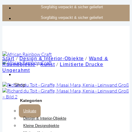
Zum
Authentisches Kunsthandwerk aus Afrika
Inhalt
Authentisches Kunsthandwerk aus Afrika
springen
/
/
Start
Design & Interior-Objekte
Wand &
/
/
Raumobjekte
Kunst
Limitierte Drucke
Ungerahmt
Shop
Kategorien
Unikate
Design & Interior-Objekte
Kleine Designobjekte