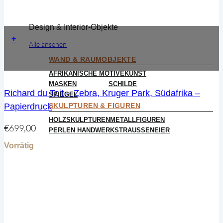
Design & Interior-Objekte
+
Alle ansehen
WAND & RAUMOBJEKTE
AFRIKANISCHE MOTIVE
KUNST
MASKEN
SCHILDE
Richard du Toit – Zebra, Kruger Park, Südafrika –
SPIEGEL
SKULPTUREN & FIGUREN
Papierdruck
HOLZSKULPTUREN
METALLFIGUREN
€
699,00
PERLEN HANDWERK
STRAUSSENEIER
Vorrätig