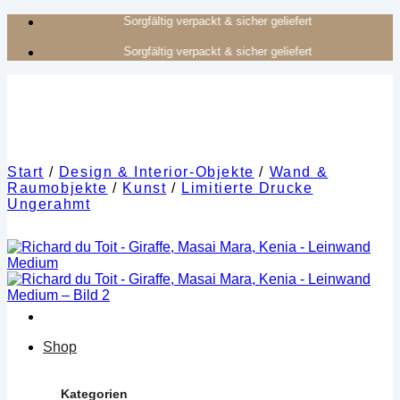
Zum
Authentisches Kunsthandwerk aus Afrika
Inhalt
Authentisches Kunsthandwerk aus Afrika
springen
Start
/
Design & Interior-Objekte
/
Wand &
Raumobjekte
/
Kunst
/
Limitierte Drucke
Ungerahmt
Shop
Kategorien