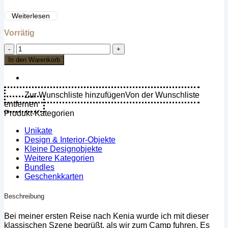
Fotografiert auf Fujichrome Velvia 50 ISO Diafilm.
Weiterlesen
Es wird nur der Druck auf Leinwand verkauft ohne Rahmen!
Vorrätig
Richard
du
In den Warenkorb
Toit
-
Giraffe,
Masai
Zur Wunschliste hinzufügen
Von der Wunschliste
Mara,
entfernen
Kenia
Produkt-Kategorien
-
Leinwand
Unikate
Medium
Design & Interior-Objekte
Menge
Kleine Designobjekte
Weitere Kategorien
Bundles
Geschenkkarten
Beschreibung
Bei meiner ersten Reise nach Kenia wurde ich mit dieser
klassischen Szene begrüßt, als wir zum Camp fuhren. Es