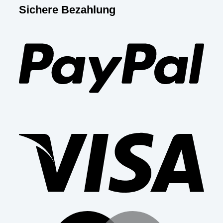
Sichere Bezahlung
PayP
Visa
Mast