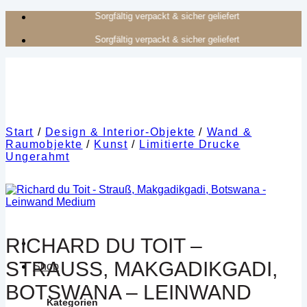
Zum
Authentisches Kunsthandwerk aus Afrika
Inhalt
Authentisches Kunsthandwerk aus Afrika
springen
Start
/
Design & Interior-Objekte
/
Wand &
Raumobjekte
/
Kunst
/
Limitierte Drucke
Ungerahmt
RICHARD DU TOIT –
STRAUSS, MAKGADIKGADI, B
Shop
OTSWANA – LEINWAND M
Kategorien