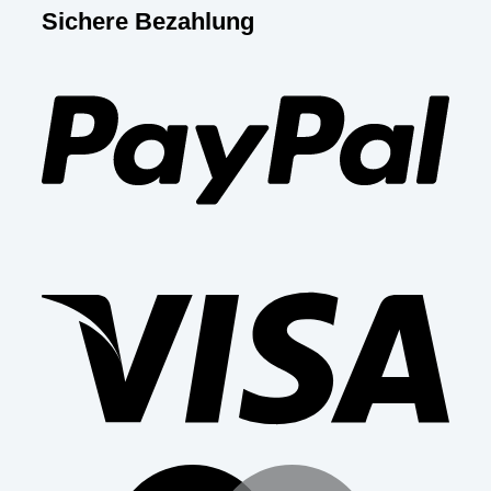
Sichere Bezahlung
PayP
Visa
Mast