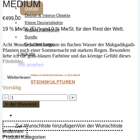
EDIUM
Unikate
Design & Interior-Objekte
€
499,00
Kleine Designobjekte
19 % MwSt. (EU) und 0 % MwSt. für den Rest der Welt.
Weitere Kategorien
Bundle
Acht Strauße laufen langsam im flachen Wasser der Makgadikgadi-
Geschenkkarten
Pfannen nach einer Sommernacht mit starkem Regen. Besonders
Unikate
liebe ich die grau-blauen Farbtöne und das körnige Gefühl dieses
Filmbildes.
Alle ansehen
Fotografiert auf Fujichrome Velvia 50 ISO Diafilm.
METALLSKULPTUREN
Weiterlesen
STEINSKULPTUREN
Es wird nur der Druck auf Leinwand verkauft ohne Rahmen!
Vorrätig
Richard
du
In den Warenkorb
Toit
-
Strauß,
Makgadikgadi,
Zur Wunschliste hinzufügen
Von der Wunschliste
Botswana
entfernen
-
Produkt-Kategorien