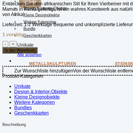
Unikate
Entdecken Sie den afrikanischen Stil für Ihren Vierbeiner m
Design & Interior-Objekte
Mamas in Kenia gefertigt, ist ein wahres Kunstwerk aus natür
von Afrika!
Kleine Designobjekte
Weitere Kategorien
Lieferzeit:
1-2 Werktage Bequeme und unkomplizierte Lieferu
Bundle
1 vorrätig
Geschenkkarten
Hundehalsband
Unikate
(groß
In den Warenkorb
/
Alle ansehen
40-
METALLSKULPTUREN
STEINS
60cm)
-
Zur Wunschliste hinzufügen
Von der Wunschliste entfern
Red
Produkt-Kategorien
Maasai
Menge
Unikate
Design & Interior-Objekte
Kleine Designobjekte
Weitere Kategorien
Bundles
Geschenkkarten
Beschreibung