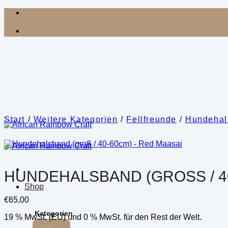
Zum
Inhalt
springen
Start
/
Weitere Kategorien
/
Fellfreunde
/
Hundehal
HUNDEHALSBAND (GROSS / 40
Shop
€
65,00
Kategorien
19 % MwSt. (EU) und 0 % MwSt. für den Rest der Welt.