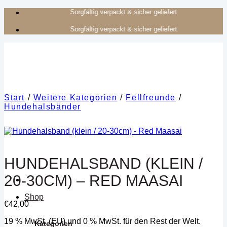
Zum
Authentisches Kunsthandwerk aus Afrika
Inhalt
Authentisches Kunsthandwerk aus Afrika
springen
Start
/
Weitere Kategorien
/
Fellfreunde
/
Hundehalsbänder
HUNDEHALSBAND (KLEIN /
20-30CM) – RED MAASAI
Shop
€
42,00
19 % MwSt. (EU) und 0 % MwSt. für den Rest der Welt.
Kategorien