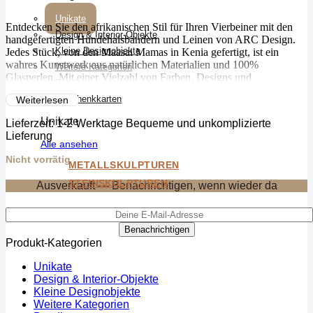
Unikate
Entdecken Sie den afrikanischen Stil für Ihren Vierbeiner mit den
Design & Interior-Objekte
handgefertigten Hundehalsbändern und Leinen von ARC Design.
Kleine Designobjekte
Jedes Stück, von den Maasai Mamas in Kenia gefertigt, ist ein
wahres Kunstwerk aus natürlichen Materialien und 100%
Weitere Kategorien
Glasperlen. Mit einer Vielzahl von Farben, Designs und
Bundle
maßgeschneiderten Optionen bietet ARC Design Qualität und
Geschenkkarten
Weiterlesen
Einzigartigkeit für Ihren pelzigen Begleiter. Jedes Hundehalsband
wird mit einem kleinen Perlen-Schlüsselanhänger geliefert, ideal für
Unikate
Lieferzeit:
1-2 Werktage Bequeme und unkomplizierte
Mama oder Papa. Bestellen Sie jetzt und verleihen Sie Ihrem Hund
Lieferung
den Hauch von Afrika!
Alle ansehen
Nicht vorrätig
METALLSKULPTUREN
STEINSKULPTUREN
Ausverkauft — Benachrichtigen, wenn wieder da
Benachrichtigen
Produkt-Kategorien
Unikate
Design & Interior-Objekte
Kleine Designobjekte
Weitere Kategorien