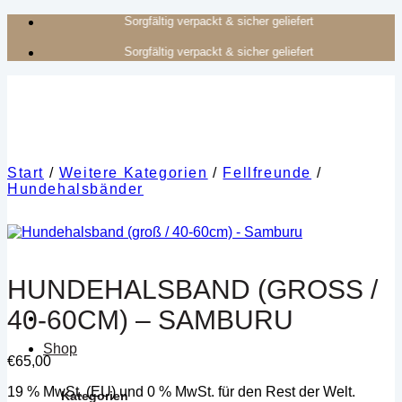
Zum
Authentisches Kunsthandwerk aus Afrika
Inhalt
Authentisches Kunsthandwerk aus Afrika
springen
Start
/
Weitere Kategorien
/
Fellfreunde
/
Hundehalsbänder
HUNDEHALSBAND (GROSS / 4
0-60CM) – SAMBURU
Shop
€
65,00
19 % MwSt. (EU) und 0 % MwSt. für den Rest der Welt.
Kategorien