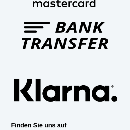
Bank
Trans
Klar
Finden Sie uns auf