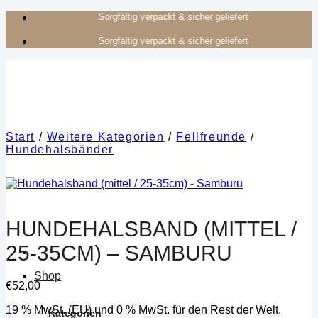
Zum
Authentisches Kunsthandwerk aus Afrika
Inhalt
Authentisches Kunsthandwerk aus Afrika
springen
Start
/
Weitere Kategorien
/
Fellfreunde
/
Hundehalsbänder
HUNDEHALSBAND (MITTEL /
25-35CM) – SAMBURU
Shop
€
52,00
19 % MwSt. (EU) und 0 % MwSt. für den Rest der Welt.
Kategorien