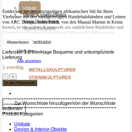
Unikate
Entdecken Sie den einzigartigen afrikanischen Stil für Ihren
Design & Interior-Objekte
Vierbeiner mit den handgefertigten Hundehalsbändern und Leinen
Kleine Designobjekte
von ARC Design. Jedes Stück, von den Maasai Mamas in Kenia
kreiert, ist ein wahres Kunstwerk aus natürlichem Rindsleder und
Weitere Kategorien
Glasperlen. Mit einer Vielzahl von Stilen und Größen sowie
Bundle
maßgeschneiderten Optionen bieten wir die perfekte Ergänzung für
Geschenkkarten
Weiterlesen
Ihren Hund.
Unikate
Lieferzeit:
1-2 Werktage Bequeme und unkomplizierte
Lieferung
Alle ansehen
1 vorrätig
METALLSKULPTUREN
Hundehalsband
STEINSKULPTUREN
(mittel
In den Warenkorb
/
25-
35cm)
-
Zur Wunschliste hinzufügen
Von der Wunschliste
Samburu
entfernen
Menge
Produkt-Kategorien
Unikate
Design & Interior-Objekte