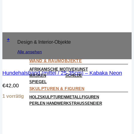
+
Design & Interior-Objekte
Alle ansehen
WAND & RAUMOBJEKTE
AFRIKANISCHE MOTIVE
KUNST
Hundehalsband (mittel / 25-35cm) – Kabaka Neon
MASKEN
SCHILDE
SPIEGEL
€
42,00
SKULPTUREN & FIGUREN
1 vorrätig
HOLZSKULPTUREN
METALLFIGUREN
PERLEN HANDWERK
STRAUSSENEIER