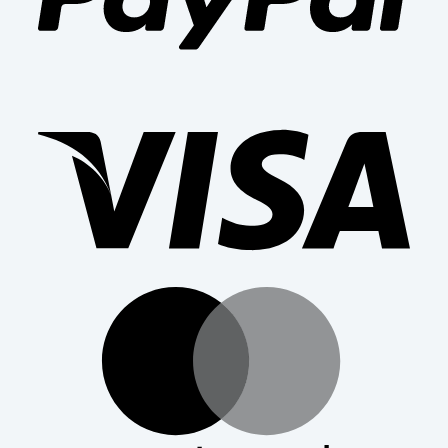
Visa
Mast