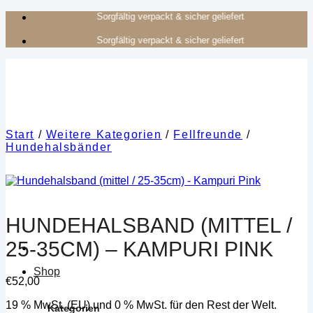
Zum
Authentisches Kunsthandwerk aus Afrika
Inhalt
Authentisches Kunsthandwerk aus Afrika
springen
Start
/
Weitere Kategorien
/
Fellfreunde
/
Hundehalsbänder
HUNDEHALSBAND (MITTEL /
25-35CM) – KAMPURI PINK
Shop
€
52,00
19 % MwSt. (EU) und 0 % MwSt. für den Rest der Welt.
Kategorien