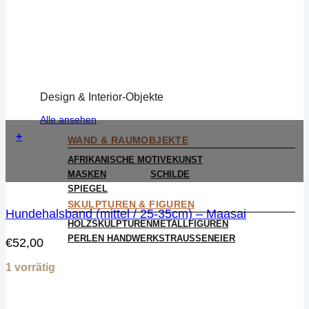
Design & Interior-Objekte
Alle ansehen
+
WAND & RAUMOBJEKTE
AFRIKANISCHE MOTIVE
KUNST
MASKEN
SCHILDE
SPIEGEL
SKULPTUREN & FIGUREN
Hundehalsband (mittel / 25-35cm) – Maasai
HOLZSKULPTUREN
METALLFIGUREN
PERLEN HANDWERK
STRAUSSENEIER
€
52,00
1 vorrätig