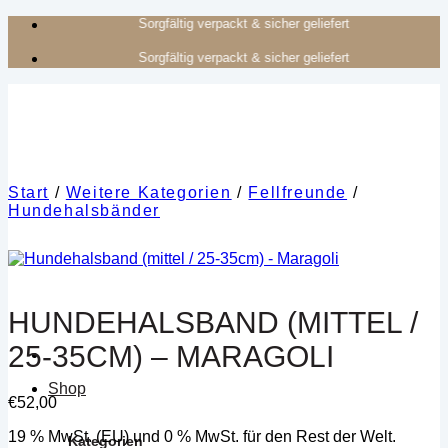
Zum
Authentisches Kunsthandwerk aus Afrika
Inhalt
Authentisches Kunsthandwerk aus Afrika
springen
Start
/
Weitere Kategorien
/
Fellfreunde
/
Hundehalsbänder
HUNDEHALSBAND (MITTEL /
25-35CM) – MARAGOLI
Shop
€
52,00
19 % MwSt. (EU) und 0 % MwSt. für den Rest der Welt.
Kategorien