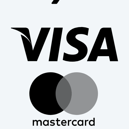
Visa
Mast