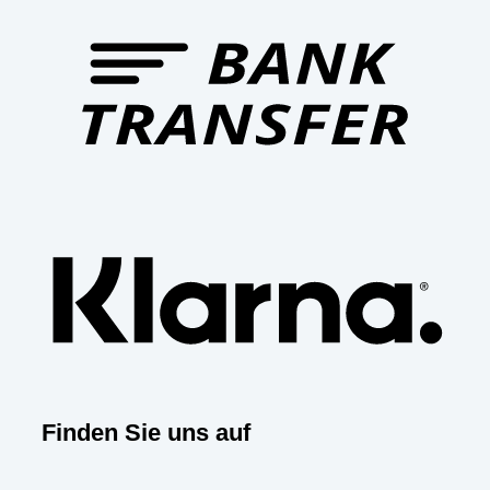
Bank
Trans
Klar
Finden Sie uns auf