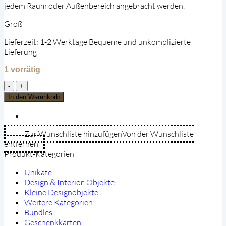
jedem Raum oder Außenbereich angebracht werden.
Groß
Lieferzeit:
1-2 Werktage Bequeme und unkomplizierte
Lieferung
1 vorrätig
Wandbild
Giraffe
In den Warenkorb
-
aus
verzinktem
Zur Wunschliste hinzufügen
Von der Wunschliste
Stahl
entfernen
(Groß)
Produkt-Kategorien
Menge
Unikate
Design & Interior-Objekte
Kleine Designobjekte
Weitere Kategorien
Bundles
Geschenkkarten