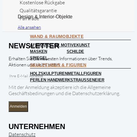
Kostenlose Rückgabe
Qualitätsgarantie
Design & Interior-Objekte
Fairtrade
Alle ansehen
WAND & RAUMOBJEKTE
NEWSLETTER
AFRIKANISCHE MOTIVE
KUNST
MASKEN
SCHILDE
SPIEGEL
Erhalten Sie die neuesten Informationen über Trends,
Aktionen und vieles mehr!
SKULPTUREN & FIGUREN
HOLZSKULPTUREN
METALLFIGUREN
PERLEN HANDWERK
STRAUSSENEIER
Mit der Anmeldung akzeptiere ich die Allgemeine
Geschäftsbedinungen und die Datenschutzerklärung.
Anmelden
UNTERNEHMEN
Datenschutz