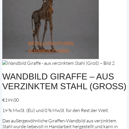
Weitere Kategorien
Bundle
Geschenkkarten
Unikate
Alle ansehen
METALLSKULPTUREN
STEINSKULPTUREN
WANDBILD GIRAFFE – AUS
VERZINKTEM STAHL (GROSS)
€
199,00
19 % MwSt. (EU) und 0 % MwSt. für den Rest der Welt.
Das außergewöhnliche Giraffen-Wandbild aus verzinktem
Stahl wurde liebevoll in Handarbeit hergestellt und kann in