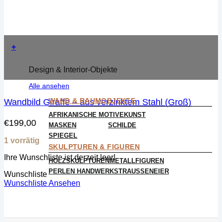
+
Design & Interior-Objekte
Alle ansehen
WAND & RAUMOBJEKTE
Wandbild Giraffe – aus verzinktem Stahl (Groß)
AFRIKANISCHE MOTIVE
KUNST
€
199,00
MASKEN
SCHILDE
SPIEGEL
1 vorrätig
SKULPTUREN & FIGUREN
Ihre Wunschliste ist derzeit leer!
HOLZSKULPTUREN
METALLFIGUREN
PERLEN HANDWERK
STRAUSSENEIER
Wunschliste
Wunschliste Ansehen