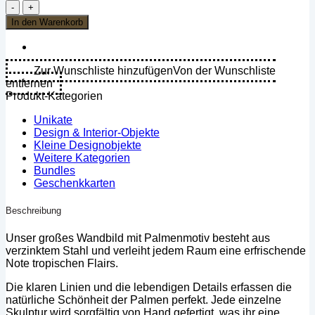
Wandbild
Palme
In den Warenkorb
-
Aus
verzinktem
Stahl
Zur Wunschliste hinzufügen
Von der Wunschliste
(Groß)
entfernen
Menge
Produkt-Kategorien
Unikate
Design & Interior-Objekte
Kleine Designobjekte
Weitere Kategorien
Bundles
Geschenkkarten
Beschreibung
Unser großes Wandbild mit Palmenmotiv besteht aus
verzinktem Stahl und verleiht jedem Raum eine erfrischende
Note tropischen Flairs.
Die klaren Linien und die lebendigen Details erfassen die
natürliche Schönheit der Palmen perfekt. Jede einzelne
Skulptur wird sorgfältig von Hand gefertigt, was ihr eine