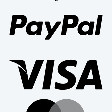
PayP
Visa
Mast