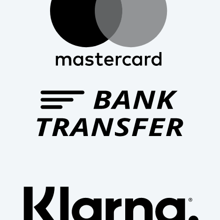
Bank
Trans
Klar