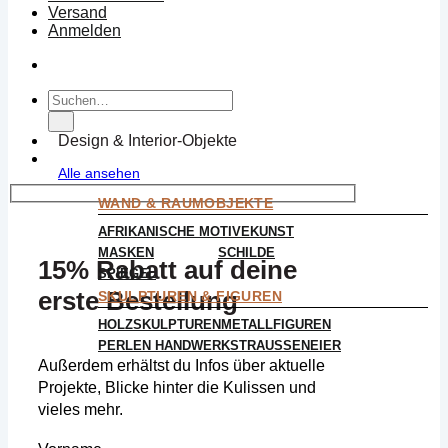
Versand
Anmelden
Suchen
nach:
Design & Interior-Objekte
Alle ansehen
WAND & RAUMOBJEKTE
AFRIKANISCHE MOTIVE
KUNST
MASKEN
SCHILDE
15% Rabatt auf deine
SPIEGEL
erste Bestellung
SKULPTUREN & FIGUREN
HOLZSKULPTUREN
METALLFIGUREN
PERLEN HANDWERK
STRAUSSENEIER
Außerdem erhältst du Infos über aktuelle
Projekte, Blicke hinter die Kulissen und
vieles mehr.