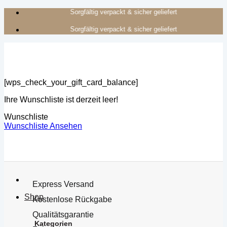
Zum
Authentisches Kunsthandwerk aus Afrika
Sorgfältig verpackt & sicher geliefert
Inhalt
Authentisches Kunsthandwerk aus Afrika
Sorgfältig verpackt & sicher geliefert
springen
[wps_check_your_gift_card_balance]
Ihre Wunschliste ist derzeit leer!
Wunschliste
Wunschliste Ansehen
Express Versand
Shop
Kostenlose Rückgabe
Qualitätsgarantie
Kategorien