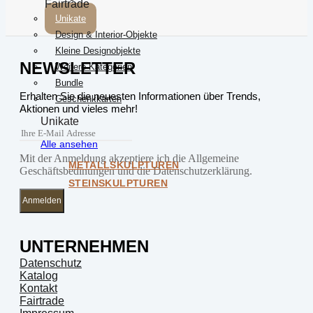
Fairtrade
Unikate
Design & Interior-Objekte
Kleine Designobjekte
NEWSLETTER
Weitere Kategorien
Bundle
Erhalten Sie die neuesten Informationen über Trends,
Geschenkkarten
Aktionen und vieles mehr!
Unikate
Alle ansehen
Mit der Anmeldung akzeptiere ich die Allgemeine
METALLSKULPTUREN
Geschäftsbedinungen und die Datenschutzerklärung.
STEINSKULPTUREN
Anmelden
UNTERNEHMEN
Datenschutz
Katalog
Kontakt
Fairtrade