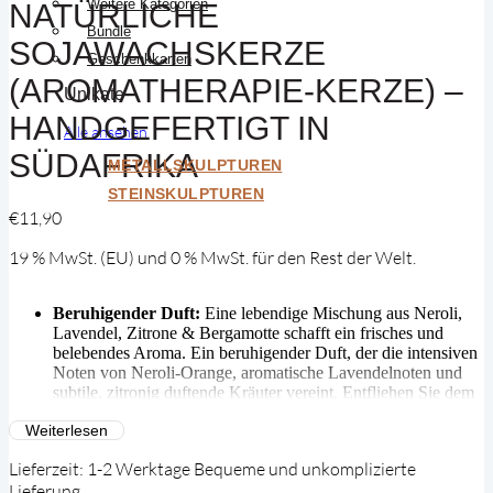
Weitere Kategorien
NATÜRLICHE
Bundle
SOJAWACHSKERZE
Geschenkkarten
(AROMATHERAPIE-KERZE) –
Unikate
HANDGEFERTIGT IN
Alle ansehen
SÜDAFRIKA
METALLSKULPTUREN
STEINSKULPTUREN
€
11,90
19 % MwSt. (EU) und 0 % MwSt. für den Rest der Welt.
Beruhigender Duft:
Eine lebendige Mischung aus Neroli,
Lavendel, Zitrone & Bergamotte schafft ein frisches und
belebendes Aroma. Ein beruhigender Duft, der die intensiven
Noten von Neroli-Orange, aromatische Lavendelnoten und
subtile, zitronig duftende Kräuter vereint. Entfliehen Sie dem
Alltagsstress mit dieser Komposition aus sechs reinen
Weiterlesen
ätherischen Ölen, die alle für ihre beruhigenden und
stressmindernden Eigenschaften ausgewählt wurden.
Lieferzeit:
1-2 Werktage Bequeme und unkomplizierte
100% Natürliches Sojawachs:
Hergestellt aus reinem,
Lieferung
umweltfreundlichem Sojawachs ohne Paraffin oder