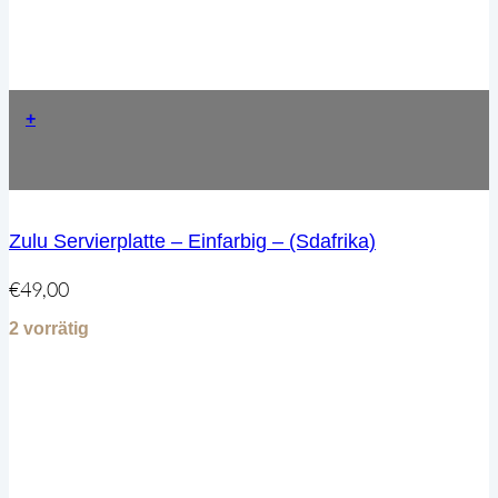
+
Zulu Servierplatte – Einfarbig – (Sdafrika)
€
49,00
2 vorrätig