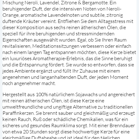
Mischung Neroli, Lavendel, Zitrone & Bergamotte. Ein
beruhigender Duft, der die intensiven Noten von Neroli-
Orange, aromatische Lavendelnoten und subtile, zitronig
duftende Kräuter vereint. Entfliehen Sie dem Alltagsstress mit
dieser Komposition aus sechs reinen ätherischen Ölen, die
speziell für ihre beruhigenden und stressmindernden
Eigenschaften ausgewählt wurden. Egal, ob Sie Ihren Raum
revitalisieren, Meditationssitzungen verbessern oder einfach
nach einem langen Tag entspannen möchten, diese Kerze bietet
ein luxuriöses Aromatherapie-Erlebnis, das die Sinne beruhigt
und die Entspannung fördert. Sie wurde so entworfen, dass sie
jedes Ambiente ergänzt und füllt Ihr Zuhause mit einem
angenehmen und langanhaltenden Duft, der jeden Moment
noch angenehmer macht.
Hergestellt aus 100% natürlichem Sojawachs und angereichert
mit reinen ätherischen Ölen, ist diese Kerze eine
umweltfreundliche und ungiftige Alternative zu traditionellen
Paraffinkerzen. Sie brennt sauber und gleichmäßig und erzeugt
keinen Rauch, Ruß oder schädliche Chemikalien, was für ein
sicheres und gesundes Raumklima sorgt. Mit einer Brenndauer
von etwa 20 Stunden sorgt diese hochwertige Kerze für eine
gleichmäßige Duftabgabe und ist ideal für den täglichen