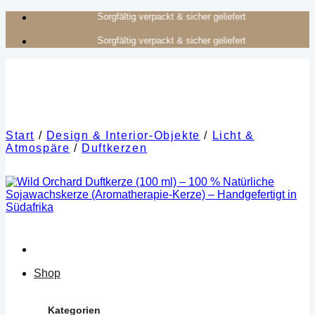
Zum
Authentisches Kunsthandwerk aus Afrika
Inhalt
Authentisches Kunsthandwerk aus Afrika
springen
Start
/
Design & Interior-Objekte
/
Licht &
Atmospäre
/
Duftkerzen
Shop
Kategorien