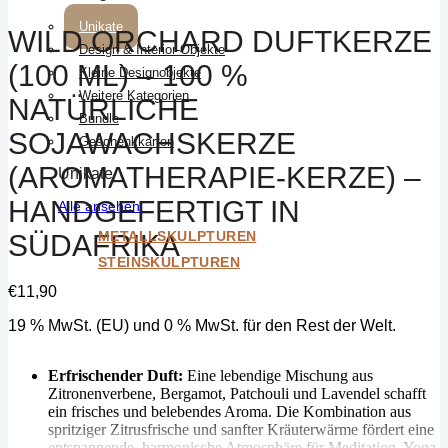
Unikate
WILD ORCHARD DUFTKERZE
Design & Interior-Objekte
(100 ML) – 100 %
Kleine Designobjekte
Weitere Kategorien
NATÜRLICHE
Bundle
SOJAWACHSKERZE
Geschenkkarten
(AROMATHERAPIE-KERZE) –
Unikate
HANDGEFERTIGT IN
Alle ansehen
METALLSKULPTUREN
SÜDAFRIKA
STEINSKULPTUREN
€
11,90
19 % MwSt. (EU) und 0 % MwSt. für den Rest der Welt.
Erfrischender Duft:
Eine lebendige Mischung aus
Zitronenverbene, Bergamot, Patchouli und Lavendel schafft
ein frisches und belebendes Aroma. Die Kombination aus
spritziger Zitrusfrische und sanfter Kräuterwärme fördert eine
entspannende, harmonische Atmosphäre für Meditation, Yoga