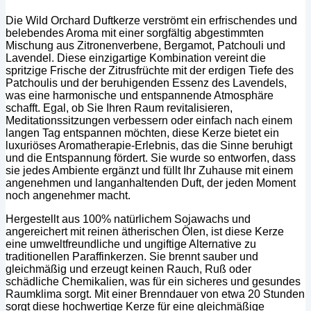
Die Wild Orchard Duftkerze verströmt ein erfrischendes und
belebendes Aroma mit einer sorgfältig abgestimmten
Mischung aus Zitronenverbene, Bergamot, Patchouli und
Lavendel. Diese einzigartige Kombination vereint die
spritzige Frische der Zitrusfrüchte mit der erdigen Tiefe des
Patchoulis und der beruhigenden Essenz des Lavendels,
was eine harmonische und entspannende Atmosphäre
schafft. Egal, ob Sie Ihren Raum revitalisieren,
Meditationssitzungen verbessern oder einfach nach einem
langen Tag entspannen möchten, diese Kerze bietet ein
luxuriöses Aromatherapie-Erlebnis, das die Sinne beruhigt
und die Entspannung fördert. Sie wurde so entworfen, dass
sie jedes Ambiente ergänzt und füllt Ihr Zuhause mit einem
angenehmen und langanhaltenden Duft, der jeden Moment
noch angenehmer macht.
Hergestellt aus 100% natürlichem Sojawachs und
angereichert mit reinen ätherischen Ölen, ist diese Kerze
eine umweltfreundliche und ungiftige Alternative zu
traditionellen Paraffinkerzen. Sie brennt sauber und
gleichmäßig und erzeugt keinen Rauch, Ruß oder
schädliche Chemikalien, was für ein sicheres und gesundes
Raumklima sorgt. Mit einer Brenndauer von etwa 20 Stunden
sorgt diese hochwertige Kerze für eine gleichmäßige