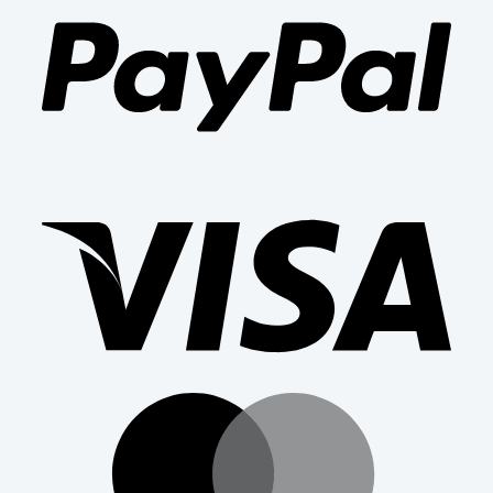
Visa
Mast