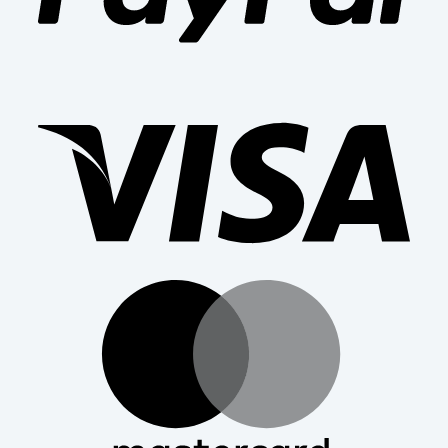
Visa
Mast