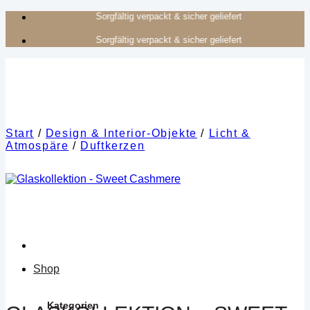
Zum
Authentisches Kunsthandwerk aus Afrika
Inhalt
Authentisches Kunsthandwerk aus Afrika
springen
Start
/
Design & Interior-Objekte
/
Licht &
Atmospäre
/
Duftkerzen
Shop
Kategorien