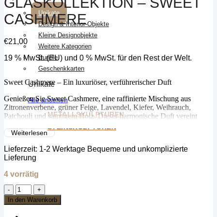
GLASKOLLEKTION – SWEET
Unikate
CASHMERE
Design & Interior-Objekte
Kleine Designobjekte
€
21,00
Weitere Kategorien
19 % MwSt. (EU) und 0 % MwSt. für den Rest der Welt.
Bundle
Geschenkkarten
Sweet Cashmere – Ein luxuriöser, verführerischer Duft
Unikate
Genießen Sie Sweet Cashmere, eine raffinierte Mischung aus
Alle ansehen
Zitronenverbene, grüner Feige, Lavendel, Kiefer, Weihrauch,
METALLSKULPTUREN
Patchouli und samtigem Holz. Dieser harmonische Duft vereint
holzige Tiefe mit frischen Zitrus-, Frucht- und Blumenoten – ideal
STEINSKULPTUREN
Weiterlesen
für jeden Raum und jede Jahreszeit.
Lieferzeit:
1-2 Werktage Bequeme und unkomplizierte
🌿 100 % natürliches Sojawachs mit reinen ätherischen Ölen
Lieferung
🕯 45 Stunden Brenndauer im 310 ml Glas
🇿🇦 Handgefertigt in Kapstadt, Südafrika
4 vorrätig
Ein reicher, eleganter Duft, der Ihr Zuhause in eine Oase von
Glaskollektion
Wärme und Luxus verwandelt.
-
In den Warenkorb
Sweet
Cashmere