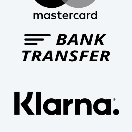
Bank
Trans
Klar