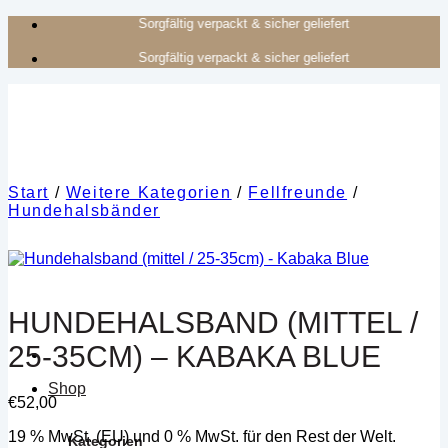
Zum
Authentisches Kunsthandwerk aus Afrika
Inhalt
Authentisches Kunsthandwerk aus Afrika
springen
Start
/
Weitere Kategorien
/
Fellfreunde
/
Hundehalsbänder
HUNDEHALSBAND (MITTEL /
25-35CM) – KABAKA BLUE
Shop
€
52,00
19 % MwSt. (EU) und 0 % MwSt. für den Rest der Welt.
Kategorien