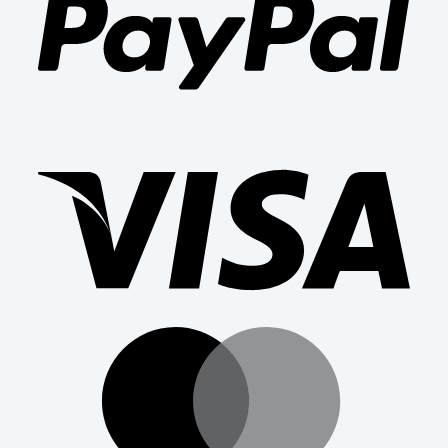
Visa
Mast