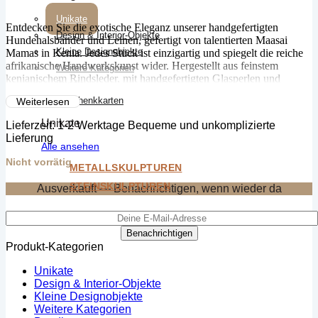
Unikate
Entdecken Sie die exotische Eleganz unserer handgefertigten
Design & Interior-Objekte
Hundehalsbänder und Leinen, gefertigt von talentierten Maasai
Kleine Designobjekte
Mamas in Kenia. Jedes Stück ist einzigartig und spiegelt die reiche
afrikanische Handwerkskunst wider. Hergestellt aus feinstem
Weitere Kategorien
kenianischem Rindsleder, mit handgefertigten Glasperlen und
Bundle
Messingdetails verziert. Gönnen Sie Ihrem treuen Begleiter einen
Geschenkkarten
Weiterlesen
Hauch von afrikanischem Stil!
Unikate
Lieferzeit:
1-2 Werktage Bequeme und unkomplizierte
Lieferung
Alle ansehen
Nicht vorrätig
METALLSKULPTUREN
STEINSKULPTUREN
Ausverkauft — Benachrichtigen, wenn wieder da
Benachrichtigen
Produkt-Kategorien
Unikate
Design & Interior-Objekte
Kleine Designobjekte
Weitere Kategorien