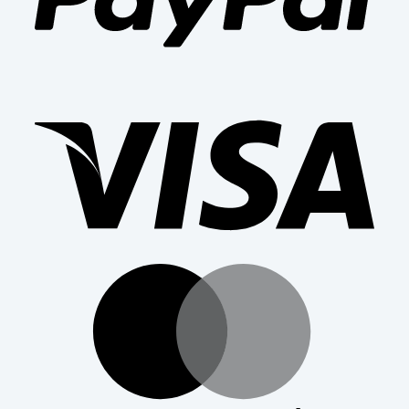
Visa
Mast