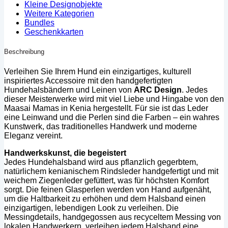
Kleine Designobjekte
Weitere Kategorien
Bundles
Geschenkkarten
Beschreibung
Verleihen Sie Ihrem Hund ein einzigartiges, kulturell
inspiriertes Accessoire mit den handgefertigten
Hundehalsbändern und Leinen von
ARC Design
. Jedes
dieser Meisterwerke wird mit viel Liebe und Hingabe von den
Maasai Mamas in Kenia hergestellt. Für sie ist das Leder
eine Leinwand und die Perlen sind die Farben – ein wahres
Kunstwerk, das traditionelles Handwerk und moderne
Eleganz vereint.
Handwerkskunst, die begeistert
Jedes Hundehalsband wird aus pflanzlich gegerbtem,
natürlichem kenianischem Rindsleder handgefertigt und mit
weichem Ziegenleder gefüttert, was für höchsten Komfort
sorgt. Die feinen Glasperlen werden von Hand aufgenäht,
um die Haltbarkeit zu erhöhen und dem Halsband einen
einzigartigen, lebendigen Look zu verleihen. Die
Messingdetails, handgegossen aus recyceltem Messing von
lokalen Handwerkern, verleihen jedem Halsband eine