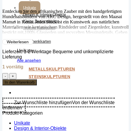
Unikate
Entdecken Sie den afrikanischen Zauber mit den handgefertigten
Design & Interior-Objekte
Hundehalsbändern von ARC Design, hergestellt von den Maasai
Kleine Designobjekte
Mamas in Kenia. Jedes Stück ist ein Kunstwerk aus natürlichen
Materialien wie kenianischem Rindsleder und Ziegenleder, kunstvoll
Weitere Kategorien
bestickt mit 100% Glasperlen und recycelten Messingdetails. Geben
Bundle
Sie Ihrem Vierbeiner einen Hauch von Handwerkskunst und
Geschenkkarten
Weiterlesen
bestellen Sie noch heute!
Unikate
Lieferzeit:
1-2 Werktage Bequeme und unkomplizierte
Lieferung
Alle ansehen
1 vorrätig
METALLSKULPTUREN
Hundehalsband
STEINSKULPTUREN
(mittel
In den Warenkorb
/
25-
35cm)
-
Zur Wunschliste hinzufügen
Von der Wunschliste
Sundowner
entfernen
Menge
Produkt-Kategorien
Unikate
Design & Interior-Objekte