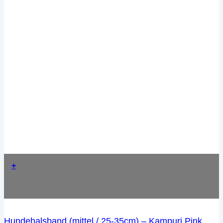
+
Hundehalsband (mittel / 25-35cm) – Kampuri Pink