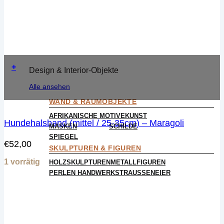
+
Design & Interior-Objekte
Alle ansehen
WAND & RAUMOBJEKTE
AFRIKANISCHE MOTIVE
KUNST
Hundehalsband (mittel / 25-35cm) – Maragoli
MASKEN
SCHILDE
SPIEGEL
€
52,00
SKULPTUREN & FIGUREN
1 vorrätig
HOLZSKULPTUREN
METALLFIGUREN
PERLEN HANDWERK
STRAUSSENEIER