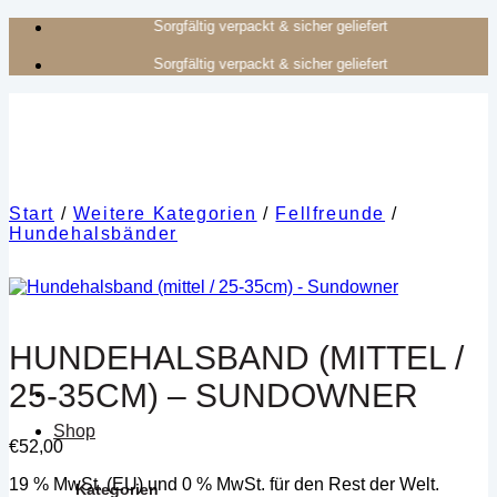
Zum
Authentisches Kunsthandwerk aus Afrika
Inhalt
Authentisches Kunsthandwerk aus Afrika
springen
Start
/
Weitere Kategorien
/
Fellfreunde
/
Hundehalsbänder
HUNDEHALSBAND (MITTEL /
25-35CM) – SUNDOWNER
Shop
€
52,00
19 % MwSt. (EU) und 0 % MwSt. für den Rest der Welt.
Kategorien