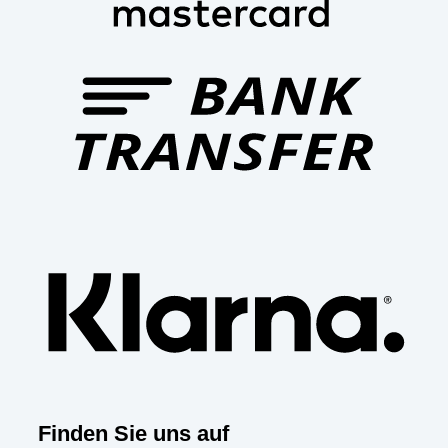
Bank
Trans
Klar
Finden Sie uns auf