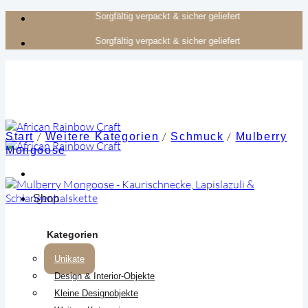
Zum
Authentisches Kunsthandwerk aus Afrika
Inhalt
Authentisches Kunsthandwerk aus Afrika
springen
/
/
/
Start
Weitere Kategorien
Schmuck
Mulberry
Mongoose
Shop
Kategorien
Unikate
Design & Interior-Objekte
Kleine Designobjekte