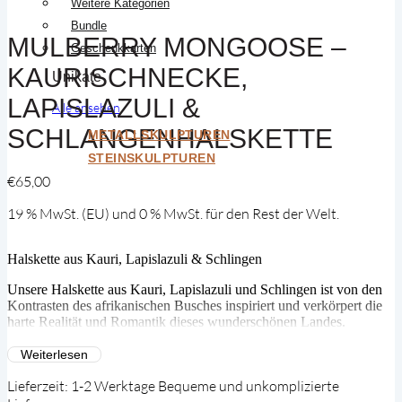
Weitere Kategorien
Bundle
MULBERRY MONGOOSE –
Geschenkkarten
KAURISCHNECKE,
Unikate
LAPISLAZULI &
Alle ansehen
SCHLANGENHALSKETTE
METALLSKULPTUREN
STEINSKULPTUREN
€
65,00
19 % MwSt. (EU) und 0 % MwSt. für den Rest der Welt.
Halskette aus Kauri, Lapislazuli & Schlingen
Unsere Halskette aus Kauri, Lapislazuli und Schlingen ist von den
Kontrasten des afrikanischen Busches inspiriert und verkörpert die
harte Realität und Romantik dieses wunderschönen Landes.
Handgefertigt von einem Team in den ländlichen Gebieten Sambias,
besteht diese Halskette aus Schichten von rostfarbenen äthiopischen
Weiterlesen
Gebetsperlen, leuchtenden Türkisen, Lapislazuli und gehämmerten
Lieferzeit:
1-2 Werktage Bequeme und unkomplizierte
Wildererschlingen, die die Widerstandsfähigkeit und