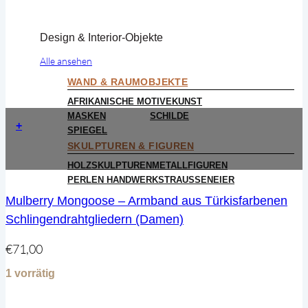
Design & Interior-Objekte
Alle ansehen
WAND & RAUMOBJEKTE
AFRIKANISCHE MOTIVE
KUNST
MASKEN
SCHILDE
+
SPIEGEL
SKULPTUREN & FIGUREN
HOLZSKULPTUREN
METALLFIGUREN
PERLEN HANDWERK
STRAUSSENEIER
Mulberry Mongoose – Armband aus Türkisfarbenen
Schlingendrahtgliedern (Damen)
€
71,00
1 vorrätig