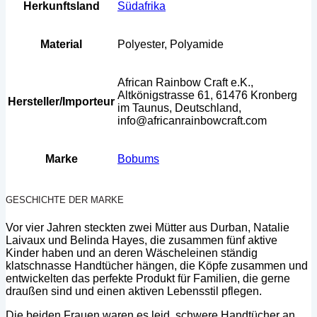
Herkunftsland
Südafrika
Material
Polyester, Polyamide
African Rainbow Craft e.K.,
Altkönigstrasse 61, 61476 Kronberg
Hersteller/Importeur
im Taunus, Deutschland,
info@africanrainbowcraft.com
Marke
Bobums
GESCHICHTE DER MARKE
Vor vier Jahren steckten zwei Mütter aus Durban, Natalie
Laivaux und Belinda Hayes, die zusammen fünf aktive
Kinder haben und an deren Wäscheleinen ständig
klatschnasse Handtücher hängen, die Köpfe zusammen und
entwickelten das perfekte Produkt für Familien, die gerne
draußen sind und einen aktiven Lebensstil pflegen.
Die beiden Frauen waren es leid, schwere Handtücher an