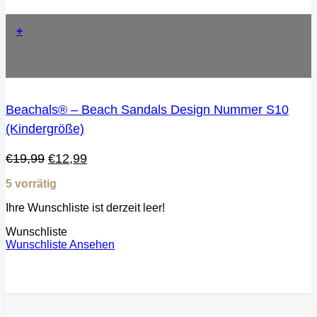
+
Beachals® – Beach Sandals Design Nummer S10
(Kindergröße)
Ursprünglicher
Aktueller
€
19,99
€
12,99
Preis
Preis
5 vorrätig
war:
ist:
€19,99
€12,99.
Ihre Wunschliste ist derzeit leer!
Wunschliste
Wunschliste Ansehen