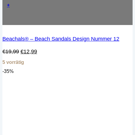
+
Beachals® – Beach Sandals Design Nummer 12
Ursprünglicher
Aktueller
€
19,99
€
12,99
Preis
Preis
5 vorrätig
war:
ist:
€19,99
€12,99.
-35%