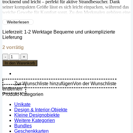
trocknend und leicht – perfekt für aktive Strandbesucher. Dank
seiner kompakten Größe lässt es sich leicht einpacken, während das
weiche Gewebe für Komfort sorgt. Zu den Merkmalen gehören eine
Kapuze mit Reißverschluss/eine Zubehörtasche zur Befestigung auf
Weiterlesen
Autositzen und zur Aufbewahrung von Wertsachen,
Sandbeständigkeit, hohe Saugfähigkeit, schnelles Trocknen und
Lieferzeit:
1-2 Werktage Bequeme und unkomplizierte
Maschinenwaschbarkeit. Es besteht aus 88% Polyester/12%
Lieferung
Polyamid und ist zu 100% recycelt. Genießen Sie Komfort und
Luxus mit unserem Premium-Handtuch!
2 vorrätig
Bobums
Mikrofaser
In den Warenkorb
XL
Bedrucktes
Handtuch
-
Zur Wunschliste hinzufügen
Von der Wunschliste
Rosa
entfernen
Sonnenbrille
Produkt-Kategorien
Menge
Unikate
Design & Interior-Objekte
Kleine Designobjekte
Weitere Kategorien
Bundles
Geschenkkarten