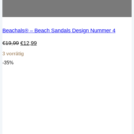
Beachals® – Beach Sandals Design Nummer 4
Ursprünglicher
Aktueller
€
19,99
€
12,99
Preis
Preis
3 vorrätig
war:
ist:
€19,99
€12,99.
-35%