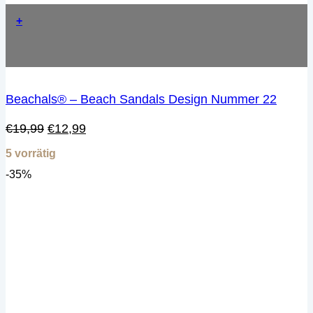
+
Beachals® – Beach Sandals Design Nummer 22
Ursprünglicher
Aktueller
€
19,99
€
12,99
Preis
Preis
5 vorrätig
war:
ist:
€19,99
€12,99.
-35%