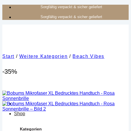
Zum
Authentisches Kunsthandwerk aus Afrika
Inhalt
Authentisches Kunsthandwerk aus Afrika
springen
Start
/
Weitere Kategorien
/
Beach Vibes
-35%
Shop
Kategorien