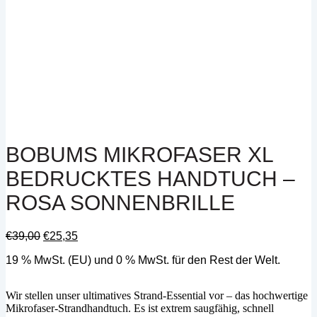
BOBUMS MIKROFASER XL
BEDRUCKTES HANDTUCH –
ROSA SONNENBRILLE
Ursprünglicher
Aktueller
€
39,00
€
25,35
Preis
Preis
19 % MwSt. (EU) und 0 % MwSt. für den Rest der Welt.
war:
ist:
€39,00
€25,35.
Wir stellen unser ultimatives Strand-Essential vor – das hochwertige
Mikrofaser-Strandhandtuch. Es ist extrem saugfähig, schnell