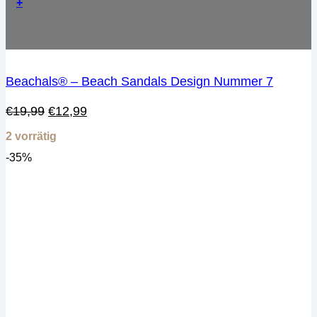
+
Beachals® – Beach Sandals Design Nummer 7
Ursprünglicher
Aktueller
€
19,99
€
12,99
Preis
Preis
2 vorrätig
war:
ist:
€19,99
€12,99.
-35%