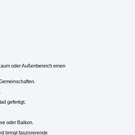
em Raum oder Außenbereich einen
e Gemeinschaften.
.
il gefertigt.
sse oder Balkon.
nd bringt faszinierende