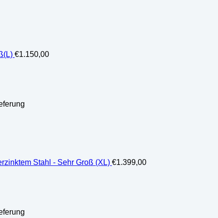
ß(L)
€
1.150,00
eferung
rzinktem Stahl - Sehr Groß (XL)
€
1.399,00
eferung