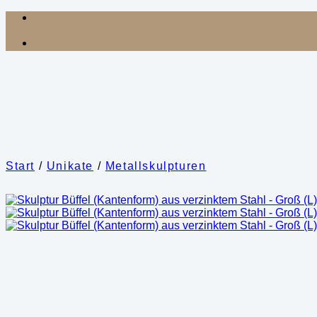
Zum
Inhalt
springen
Start
/
Unikate
/
Metallskulpturen