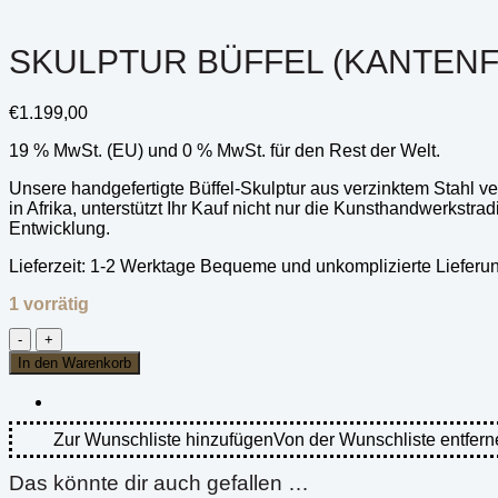
SKULPTUR BÜFFEL (KANTENFO
€
1.199,00
19 % MwSt. (EU) und 0 % MwSt. für den Rest der Welt.
Unsere handgefertigte Büffel-Skulptur aus verzinktem Stahl v
in Afrika, unterstützt Ihr Kauf nicht nur die Kunsthandwerkstr
Entwicklung.
Lieferzeit:
1-2 Werktage Bequeme und unkomplizierte Lieferu
1 vorrätig
Skulptur
Büffel
In den Warenkorb
(Kantenform)
aus
verzinktem
Stahl
Zur Wunschliste hinzufügen
Von der Wunschliste entfern
-
Groß
Das könnte dir auch gefallen …
(L)