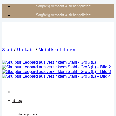
Zum
Authentisches Kunsthandwerk aus Afrika
Inhalt
Authentisches Kunsthandwerk aus Afrika
springen
Start
/
Unikate
/
Metallskulpturen
Shop
Kategorien