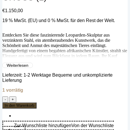
€
1.150,00
19 % MwSt. (EU) und 0 % MwSt. für den Rest der Welt.
Entdecken Sie diese faszinierende Leoparden-Skulptur aus
verzinktem Stahl, ein atemberaubendes Kunstwerk, das die
Schönheit und Anmut des majestätischen Tieres einfängt.
Handgefertigt von einem begabten afrikanischen Künstler, strahlt sie
Eleganz aus und wird zum Blickfang in jedem Raum. Ihr Kauf
unterstützt die Kunsthandwerkstraditionen Afrikas und sichert das
Weiterlesen
künstlerische Erbe des talentierten Künstlers und seiner
Gemeinschaft.
Lieferzeit:
1-2 Werktage Bequeme und unkomplizierte
Lieferung
1 vorrätig
Skulptur
Leopard
In den Warenkorb
aus
verzinktem
Stahl
-
Zur Wunschliste hinzufügen
Von der Wunschliste
Groß