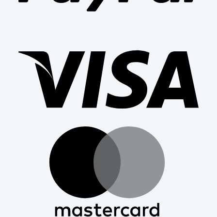
Visa
Mast