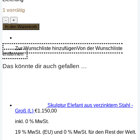
1 vorrätig
Skulptur
Löwe
In den Warenkorb
aus
verzinktem
Stahl
-
Zur Wunschliste hinzufügen
Von der Wunschliste
Groß(L)
entfernen
Menge
Das könnte dir auch gefallen …
Skulptur Elefant aus verzinktem Stahl -
Groß (L)
€
1.150,00
inkl. 0 % MwSt.
19 % MwSt. (EU) und 0 % MwSt. für den Rest der Welt.