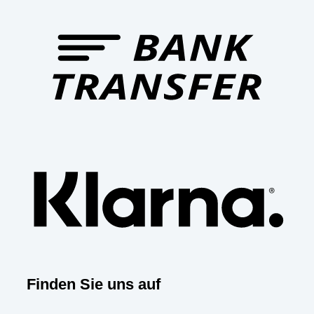
Bank
Trans
Klar
Finden Sie uns auf