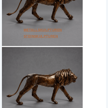
Bundle
Geschenkkarten
Unikate
Alle ansehen
METALLSKULPTUREN
STEINSKULPTUREN