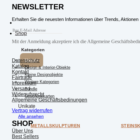
NEWSLETTER
Erhalten Sie die neuesten Informationen über Trends, Aktionen
Shop
Mit der Anmeldung akzeptiere ich die Allgemeine Geschäftsbedi
Kategorien
Datenschutz
Unikate
Katalog
Design & Interior-Objekte
Kontakt
Kleine Designobjekte
Fairtrade
Weitere Kategorien
Impressum
Versand
Bundle
Widerrufsrecht
Geschenkkarten
Allgemeine Geschäftsbedinungen
Unikate
Vertrag widerrufen
Alle ansehen
SHOP
METALLSKULPTUREN
STEINS
Über Uns
Best Sellers