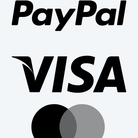
Visa
Mast