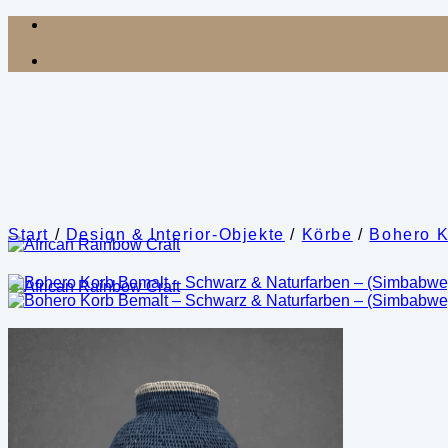
Zum
Inhalt
springen
Start
/
Design & Interior-Objekte
/
Körbe
/
Bohero 
Shop
Kategorien