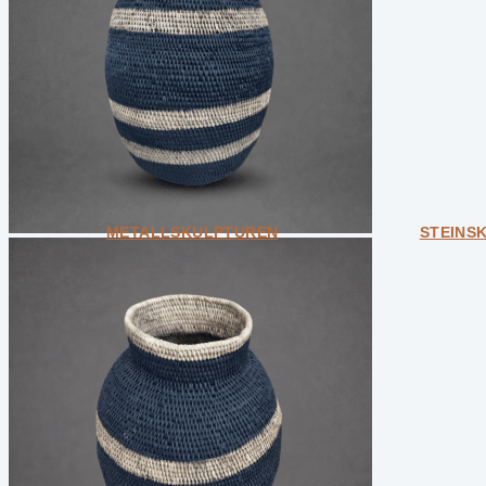
Unikate
Design & Interior-Objekte
Kleine Designobjekte
Weitere Kategorien
Bundle
Geschenkkarten
Unikate
Alle ansehen
METALLSKULPTUREN
STEINS