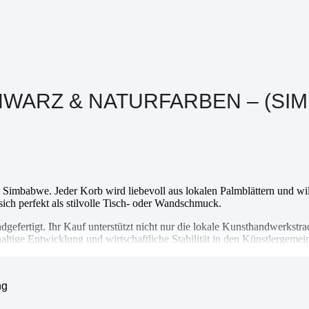
WARZ & NATURFARBEN – (SIM
 Simbabwe. Jeder Korb wird liebevoll aus lokalen Palmblättern und wi
sich perfekt als stilvolle Tisch- oder Wandschmuck.
ndgefertigt. Ihr Kauf unterstützt nicht nur die lokale Kunsthandwerkstra
ltige Entwicklung und wirtschaftliche Stabilität in den Künstlergemei
 Sicherung der Lebensgrundlage des Künstlers und seiner Familie. Sie h
ng