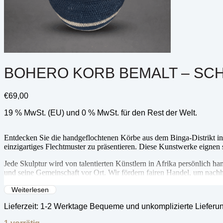
BOHERO KORB BEMALT – SCH
€
69,00
19 % MwSt. (EU) und 0 % MwSt. für den Rest der Welt.
Entdecken Sie die handgeflochtenen Körbe aus dem Binga-Distrikt in
einzigartiges Flechtmuster zu präsentieren. Diese Kunstwerke eignen 
Jede Skulptur wird von talentierten Künstlern in Afrika persönlich ha
und seine Gemeinschaft vor Ort. Wir fördern fairen Handel, um nachha
Ihre Entscheidung, dieses Kunstwerk zu erwerben, ist ein Beitrag zur
Weiterlesen
zu bewahren und die kulturelle Vielfalt zu unterstützen.
Lieferzeit:
1-2 Werktage Bequeme und unkomplizierte Lieferu