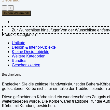
1 vorrätig
Bohero
Korb
In den Warenkorb
Bemalt
–
Schwarz
&
Zur Wunschliste hinzufügen
Von der Wunschliste entfern
Naturfarben
Produkt-Kategorien
–
(Simbabwe)
Unikate
–
Design & Interior-Objekte
L
Kleine Designobjekte
Menge
Weitere Kategorien
Bundles
Geschenkkarten
Beschreibung
Entdecken Sie die zeitlose Handwerkskunst der Buhera-Körb
geflochtenen Körbe nicht nur ein Erbe der Tradition, sondern 
Diese geflochtenen Körbe sind ein wunderschönes Zeugnis ei
weitergegeben wurde. Die Körbe waren traditionell für die A
Körbe mit Kuhdung bestrichen.