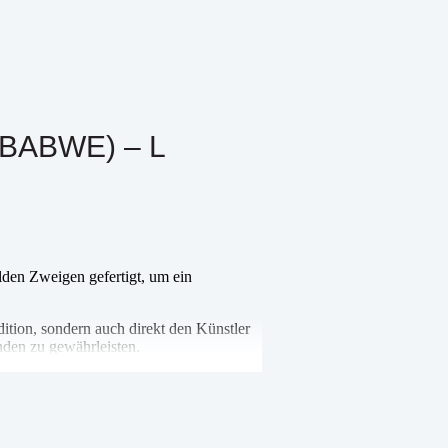
BABWE) – L
lden Zweigen gefertigt, um ein
dition, sondern auch direkt den Künstler
nden zu gewährleisten.
elfen auch dabei, ihr künstlerisches Erbe